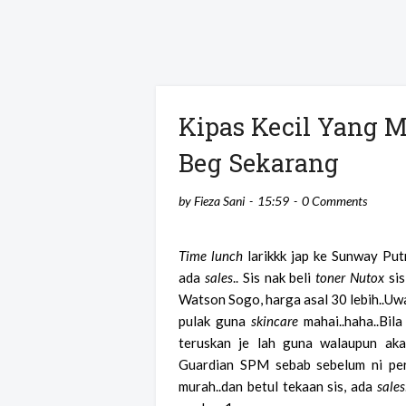
Kipas Kecil Yang 
Beg Sekarang
by
Fieza Sani
15:59
0 Comments
Time lunch
larikkk jap ke Sunway Put
ada
sales
.. Sis nak beli
toner Nutox
sis
Watson Sogo, harga asal 30 lebih..U
pulak guna
skincare
mahai..haha..Bila
teruskan je lah guna walaupun aka
Guardian SPM sebab sebelum ni per
murah..dan betul tekaan sis, ada
sales