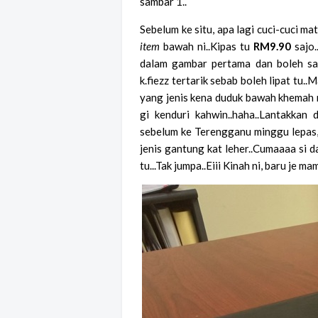
sambar 1..
Sebelum ke situ, apa lagi cuci-cuci ma
item
bawah ni..Kipas tu
RM9.90
sajo.
dalam gambar pertama dan boleh sang
k.fiezz tertarik sebab boleh lipat tu.
yang jenis kena duduk bawah khemah 
gi kenduri kahwin..haha..Lantakkan d
sebelum ke Terengganu minggu lepas, k
jenis gantung kat leher..Cumaaaa si d
tu...Tak jumpa..Eiii Kinah ni, baru je m