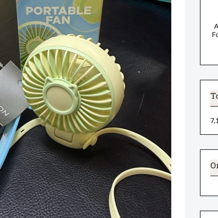
A
F
T
7,
O