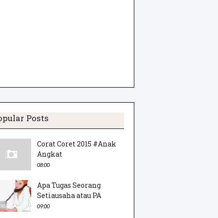
opular Posts
Corat Coret 2015 #Anak
Angkat
08:00
Apa Tugas Seorang
Setiausaha atau PA
09:00