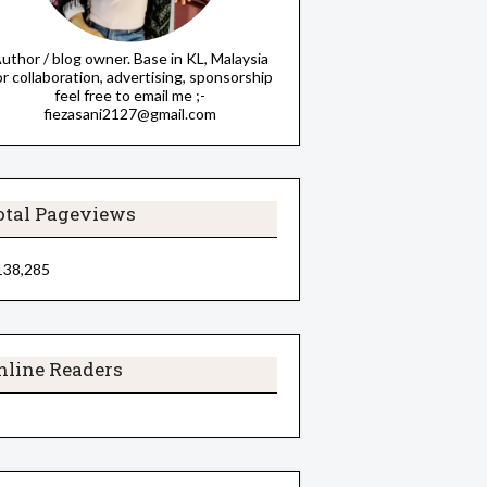
uthor / blog owner. Base in KL, Malaysia
or collaboration, advertising, sponsorship
feel free to email me ;-
fiezasani2127@gmail.com
otal Pageviews
138,285
nline Readers