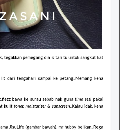
k, tegakkan pemegang dia & tali tu untuk sangkut kat
 lit dari tengahari sampai ke petang..Memang kena
k.fiezz bawa ke surau sebab nak guna
time sesi
pakai
t kulit
toner, moisturizer & sunscreen
..Kalau idak, kena
enama JisuLife (gambar bawah), mr hubby belikan..Rega