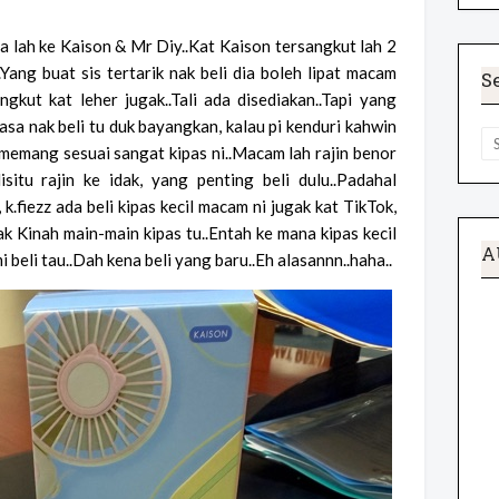
ta lah ke Kaison & Mr Diy..Kat Kaison tersangkut lah 2
.Yang buat sis tertarik nak beli dia boleh lipat macam
S
kut kat leher jugak..Tali ada disediakan..Tapi yang
.Masa nak beli tu duk bayangkan, kalau pi kenduri kahwin
memang sesuai sangat kipas ni..Macam lah rajin benor
isitu rajin ke idak, yang penting beli dulu..Padahal
.fiezz ada beli kipas kecil macam ni jugak kat TikTok,
ak Kinah main-main kipas tu..Entah ke mana kipas kecil
A
ami beli tau..Dah kena beli yang baru..Eh alasannn..haha..