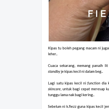
Kipas tu boleh pegang macam ni juga
leher..
Cuaca sekarang, memang panaih lit
standby
je kipas kecil ni dalam beg..
Lagi satu kipas kecil ni
function
dia 
skincare
, untuk bagi cepat meresap ka
tunggu lama nak bagi kering..
Sebelum ni k.fiezz guna kipas kecil j