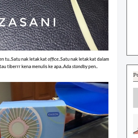
en tu..Satu nak letak kat
office
..Satu nak letak kat dalam
au tiberrr kena menulis ke apa..Ada
standby
pen..
P