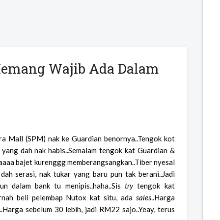
Memang Wajib Ada Dalam
ra Mall (SPM) nak ke Guardian benornya..Tengok kot
 yang dah nak habis..Semalam tengok kat Guardian &
waaaa bajet kurenggg memberangsangkan..Tiber nyesal
 dah serasi, nak tukar yang baru pun tak berani..Jadi
un dalam bank tu menipis..haha..Sis
try
tengok kat
nah beli pelembap Nutox kat situ, ada
sales
..Harga
..Harga sebelum 30 lebih, jadi RM22 sajo..Yeay, terus