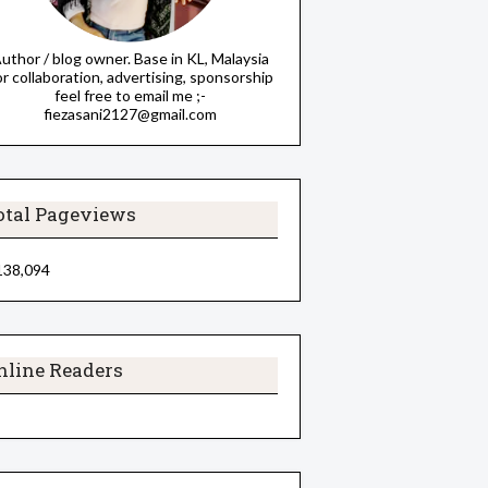
uthor / blog owner. Base in KL, Malaysia
or collaboration, advertising, sponsorship
feel free to email me ;-
fiezasani2127@gmail.com
otal Pageviews
138,094
nline Readers