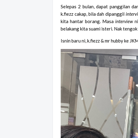
Selepas 2 bulan, dapat panggilan da
k.fiezz cakap, bila dah dipanggil
interv
kita hantar borang. Masa
interview
ni
belakang kita suami isteri. Nak tengo
Isnin baru ni, k.fiezz & mr hubby ke JK