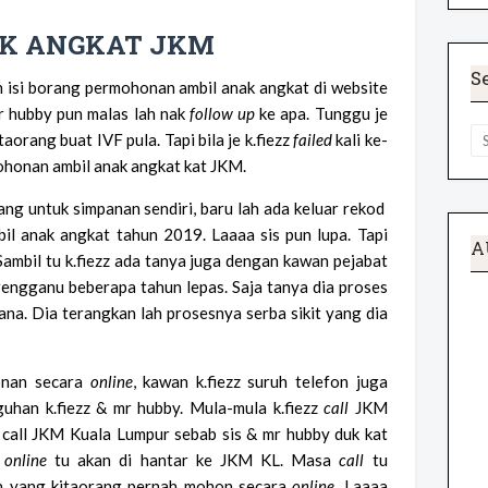
AK ANGKAT JKM
S
h isi borang permohonan ambil anak angkat di website
mr hubby pun malas lah nak
follow up
ke apa. Tunggu je
taorang buat IVF pula. Tapi bila je k.fiezz
failed
kali ke-
mohonan ambil anak angkat kat JKM.
ang untuk simpanan sendiri, baru lah ada keluar rekod
il anak angkat tahun 2019. Laaaa sis pun lupa. Tapi
A
 Sambil tu k.fiezz ada tanya juga dengan kawan pejabat
rengganu beberapa tahun lepas. Saja tanya dia proses
na. Dia terangkan lah prosesnya serba sikit yang dia
onan secara
online
, kawan k.fiezz suruh telefon juga
han k.fiezz & mr hubby. Mula-mula k.fiezz
call
JKM
call JKM Kuala Lumpur sebab sis & mr hubby duk kat
n
online
tu akan di hantar ke JKM KL. Masa
call
tu
n yang kitaorang pernah mohon secara
online
. Laaaa