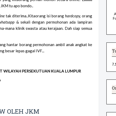
e JKM tu apo bondo..
A
ine
tak diterima..Kitaorang isi borang
hardcopy,
orang
F
whatsapp
& sekali dengan permohonan ada lampiran
na-mana klinik swasta atau kerajaan. Dah siap semua
ang hantar borang permohonan ambil anak angkat ke
T
 besar lepas gagal IVF...
7,
T WILAYAH PERSEKUTUAN KUALA LUMPUR
W
O
EW OLEH JKM