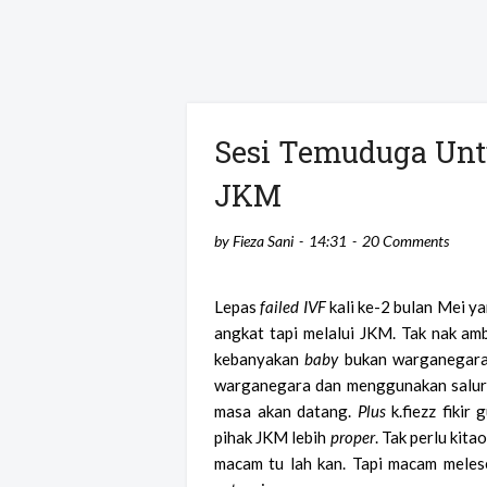
Sesi Temuduga Unt
JKM
by
Fieza Sani
14:31
20 Comments
Lepas
failed IVF
kali ke-2 bulan Mei ya
angkat tapi melalui JKM. Tak nak am
kebanyakan
baby
bukan warganegara.
warganegara dan menggunakan saluran
masa akan datang.
Plus
k.fiezz fikir
pihak JKM lebih
proper
. Tak perlu kita
macam tu lah kan. Tapi macam melese