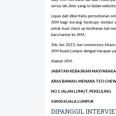
serius lah..Ater yang isi dalam websit
Lepas dah diberitahu permohonan
onl
JKM bagi borang
hardcopy
melalui
untuk buat
check up
kesihatan kat ma
baru hantar ke JKM..
1hb Jun 2023, hari
anniversary
kitaor
JKM Kuala Lumpur dengan harapan yang
Alamat JKM -
JABATAN KEBAJIKAN MASYARAKA
ARAS BAWAH,
MENARA TEO CHE
NO 1 JALAN LUMUT,
PEKELILING
50400 KUALA LUMPUR
DIPANGGIL INTERVI