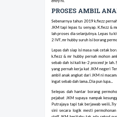
entry
ni.
PROSES AMBIL AN
Sebenarnya tahun 2019 k.fiezz perna
JKM tapi lepas tu senyap. K.fiezz & 
lah proses dia selanjutnya. Lepas tu ki
2 IVF, mr hubby suruh isi borang per
Lepas dah siap isi masa nak cetak bor
k.fiezz & mr hubby pernah mohon amb
sebab dah isi kali ke-2
proceed
je lah.
yang pernah kerja kat JKM negeri Te
ambil anak angkat dari JKM ni macama
ingat sebab dah lama..Dia pun lupa...
Selepas dah hantar borang permoh
pejabat JKM supaya nampak kesunggu
Putrajaya tapi tak berjawab weiii..
Try
sini secara logik mesti permohona
staff
JKM beritahu tak ada rekod pu