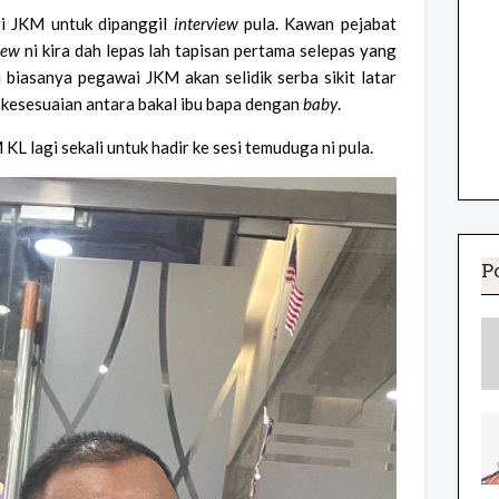
ri JKM untuk dipanggil
interview
pula. Kawan pejabat
iew
ni kira dah lepas lah tapisan pertama selepas yang
 biasanya pegawai JKM akan selidik serba sikit latar
k kesesuaian antara bakal ibu bapa dengan
baby
.
M KL lagi sekali untuk hadir ke sesi temuduga ni pula.
P