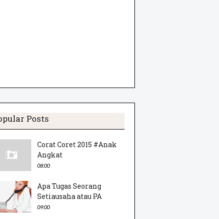
opular Posts
Corat Coret 2015 #Anak
Angkat
08:00
Apa Tugas Seorang
Setiausaha atau PA
09:00