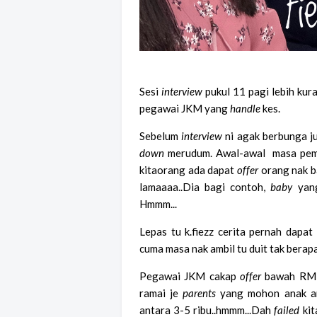
Sesi
interview
pukul 11 pagi lebih kur
pegawai JKM yang
handle
kes.
Sebelum
interview
ni agak berbunga jug
down
merudum. Awal-awal masa pe
kitaorang ada dapat
offer
orang nak 
lamaaaa..Dia bagi contoh,
baby
yang
Hmmm...
Lepas tu k.fiezz cerita pernah dapat
cuma masa nak ambil tu duit tak berapa
Pegawai JKM cakap
offer
bawah RM50
ramai je
parents
yang mohon anak an
antara 3-5 ribu..hmmm...Dah
failed
kit