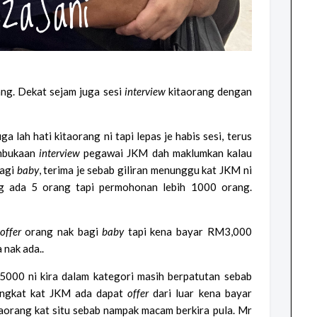
ang. Dekat sejam juga sesi
interview
kitaorang dengan
a lah hati kitaorang ni tapi lepas je habis sesi, terus
mbukaan
interview
pegawai JKM dah maklumkan kalau
bagi
baby
, terima je sebab giliran menunggu kat JKM ni
 ada 5 orang tapi permohonan lebih 1000 orang.
offer
orang nak bagi
baby
tapi kena bayar RM3,000
 nak ada..
00 ni kira dalam kategori masih berpatutan sebab
gkat kat JKM ada dapat
offer
dari luar kena bayar
aorang kat situ sebab nampak macam berkira pula. Mr