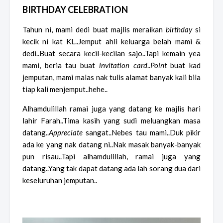
BIRTHDAY CELEBRATION
Tahun ni, mami dedi buat majlis meraikan
birthday
si
kecik ni kat KL..Jemput ahli keluarga belah mami &
dedi..Buat secara kecil-kecilan sajo..Tapi kemain yea
mami, beria tau buat
invitation card
..
Point
buat kad
jemputan, mami malas nak tulis alamat banyak kali bila
tiap kali menjemput..hehe..
Alhamdulillah ramai juga yang datang ke majlis hari
lahir Farah..Tima kasih yang sudi meluangkan masa
datang..
Appreciate
sangat..Nebes tau mami..Duk pikir
ada ke yang nak datang ni..Nak masak banyak-banyak
pun risau..Tapi alhamdulillah, ramai juga yang
datang..Yang tak dapat datang ada lah sorang dua dari
keseluruhan jemputan..