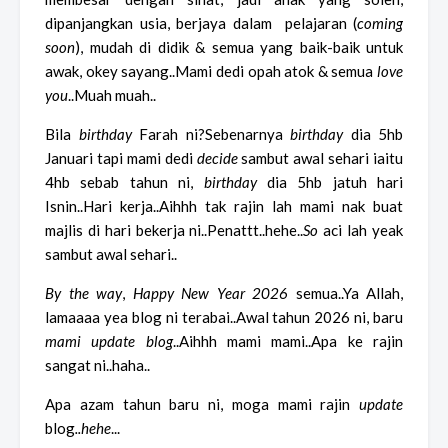
dipanjangkan usia, berjaya dalam pelajaran (
coming
soon
), mudah di didik & semua yang baik-baik untuk
awak, okey sayang..Mami dedi opah atok & semua
love
you
..Muah muah..
Bila
birthday
Farah ni?Sebenarnya
birthday
dia 5hb
Januari tapi mami dedi
decide
sambut awal sehari iaitu
4hb sebab tahun ni,
birthday
dia 5hb jatuh hari
Isnin..Hari kerja..Aihhh tak rajin lah mami nak buat
majlis di hari bekerja ni..Penattt..hehe..
So
aci lah yeak
sambut awal sehari..
By the way
,
Happy New Year 2026
semua..Ya Allah,
lamaaaa yea blog ni terabai..Awal tahun 2026 ni, baru
mami
update blog
..Aihhh mami mami..Apa ke rajin
sangat ni..haha..
Apa azam tahun baru ni, moga mami rajin
update
blog
..hehe
...