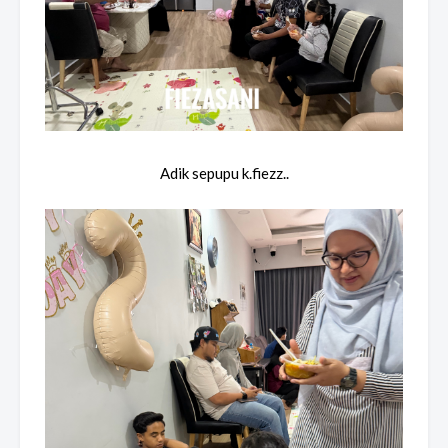
Adik sepupu k.fiezz..