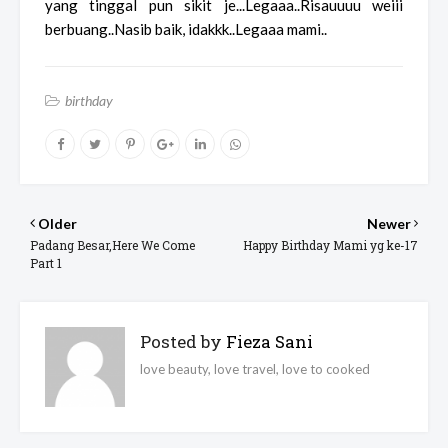
yang tinggal pun sikit je...Legaaa..Risauuuu weiii
berbuang..Nasib baik, idakkk..Legaaa mami..
birthday
Older
Newer
Padang Besar,Here We Come
Happy Birthday Mami yg ke-17
Part 1
Posted by
Fieza Sani
love beauty, love travel, love to cooked