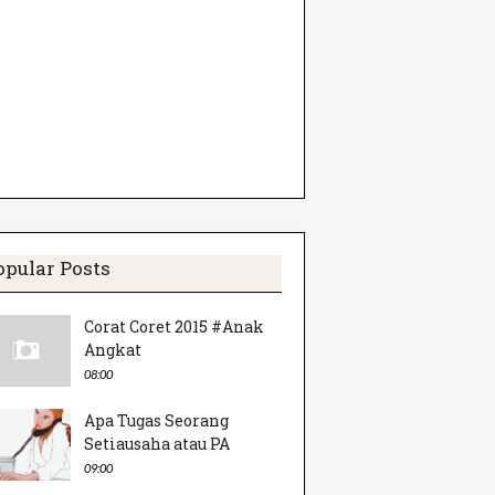
opular Posts
Corat Coret 2015 #Anak
Angkat
08:00
Apa Tugas Seorang
Setiausaha atau PA
09:00