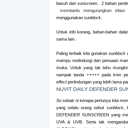
basuh dari sunscreen. 2 bahan pent
membantu mengurangkan iritasi 
menggunakan
sunblock
.
Untuk
info
korang, bahan-bahan dal
sama lain.
Paling terbaik kita gunakan
sunblock
mampu melindungi dari penuaan manak
muka. Untuk yang tak tahu mungkin
nampak tanda +++++ pada krim pel
effect
perlindungan yang lebih lama pad
NUVIT DAILY DEFENDER SU
So
sebab ni kenapa perlunya kita me
yang selalu orang sebut
sunblock
, 
DEFENDER SUNSCREEN
yang men
UVA & UVB. Serta tak mengandun