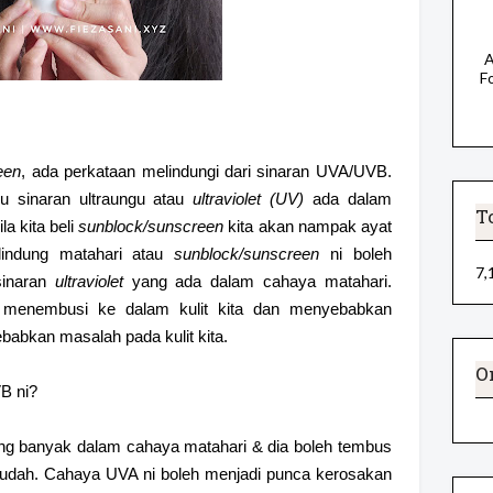
A
F
een
, ada perkataan melindungi dari sinaran UVA/UVB.
u sinaran ultraungu atau
ultraviolet (UV)
ada dalam
T
la kita beli
sunblock/sunscreen
kita akan nampak ayat
lindung matahari atau
sunblock/sunscreen
ni boleh
7,
 sinaran
ultraviolet
yang ada dalam cahaya matahari.
 menembusi ke dalam kulit kita dan menyebabkan
ebabkan masalah pada kulit kita.
O
B ni?
ling banyak dalam cahaya matahari & dia boleh tembus
 mudah. Cahaya UVA ni boleh menjadi punca kerosakan