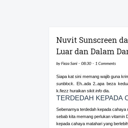
Nuvit Sunscreen da
Luar dan Dalam Da
by
Fieza Sani
08:30
1 Comments
Siapa kat sini memang wajib guna kri
sunblock
. Eh..ada 2..apa beza ked
k.fiezz huraikan sikit
info
dia.
TERDEDAH KEPADA 
Sebenarnya terdedah kepada cahaya m
sebab kita memang perlukan vitamin D 
kepada cahaya matahari yang berlebi