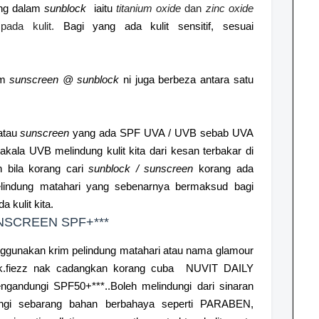
ing dalam
sunblock
iaitu
titanium oxide
dan
zinc oxide
pada kulit.
Bagi yang ada kulit sensitif, sesuai
am
sunscreen @ sunblock
ni juga berbeza antara satu
atau
sunscreen
yang ada SPF UVA / UVB sebab UVA
ala UVB melindung kulit kita dari kesan terbakar di
 bila korang cari
sunblock / sunscreen
korang ada
indung matahari yang sebenarnya bermaksud bagi
a kulit kita.
NSCREEN SPF+***
nggunakan krim pelindung matahari atau nama glamour
k.fiezz nak cadangkan korang cuba NUVIT DAILY
gandungi SPF50+***..Boleh melindungi dari sinaran
gi sebarang bahan berbahaya seperti PARABEN,