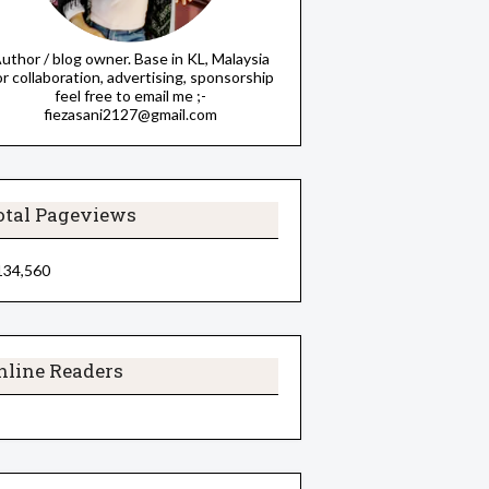
uthor / blog owner. Base in KL, Malaysia
or collaboration, advertising, sponsorship
feel free to email me ;-
fiezasani2127@gmail.com
otal Pageviews
134,560
nline Readers