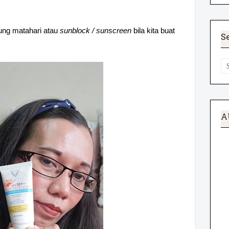
dung matahari atau
sunblock / sunscreen
bila kita buat
S
A