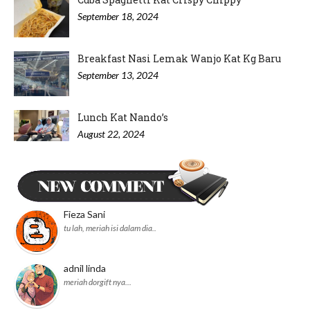
September 18, 2024
Breakfast Nasi Lemak Wanjo Kat Kg Baru
September 13, 2024
Lunch Kat Nando’s
August 22, 2024
Minum Petang di Nyonya Cendol IOI
Puchong
August 20, 2024
Fieza Sani
tu lah, meriah isi dalam dia..
adnil linda
meriah dorgift nya...