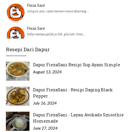
Fieza Sani
setuju k.ana..cipta memori masa diaorang…
Fieza Sani
haha mampu gelak je lah..gitu lah..tima …
Resepi Dari Dapur
adnil linda
JKM daerah pun dah ikut perangai Pejabat…
Dapur FiezaSani Resipi Sup Ayam Simple
August 13, 2024
Dapur FiezaSani - Resipi Daging Black
Pepper
July 16, 2024
Dapur FiezaSani - Layan Avokado Smoothie
Homemade
June 27, 2024