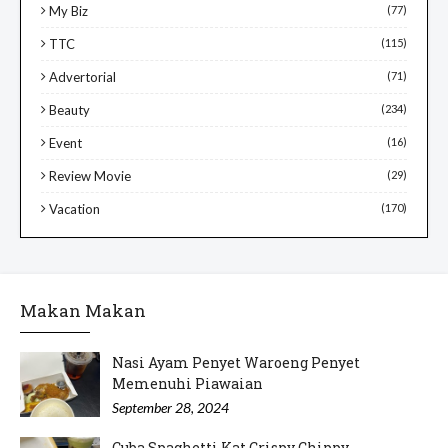
My Biz
(77)
TTC
(115)
Advertorial
(71)
Beauty
(234)
Event
(16)
Review Movie
(29)
Vacation
(170)
Makan Makan
Nasi Ayam Penyet Waroeng Penyet
Memenuhi Piawaian
September 28, 2024
Cuba Spaghetti Kat Crispy Chippy