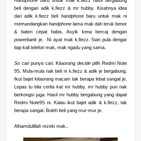
Handphone
baru untuk mak k.fiezz hasil bergabung
beli dengan adik k.fiezz & mr hubby. Kisahnya idea
dari adik k.fiezz beli
handphone
baru untuk mak ni
memandangkan
handphone
lama mak dah teruk benor
& bateri cepat habis. Asyik kena bercaj dengan
powerbank
je. Ni ayat mak k.fiezz. Sian pula dengar
tiap kali telefon mak, mak ngadu yang sama.
So
cari punya cari. Kitaorang
decide
pilih Redmi Note
9S. Mula-mula nak beli ni k.fiezz & adik je bergabung.
Ikut bajet kitaorang macam tak berapa lebat sangat je.
Lepas tu bila cerita kat mr hubby, mr hubby pun nak
berkongsi juga. Hasil mr hubby bergabung yang dapat
Redmi Note9S ni. Kalau ikut bajet adik & k.fiezz, tak
berapa sangat. Boleh beli yang mur-mur je.
Alhamdulillah rezeki mak..