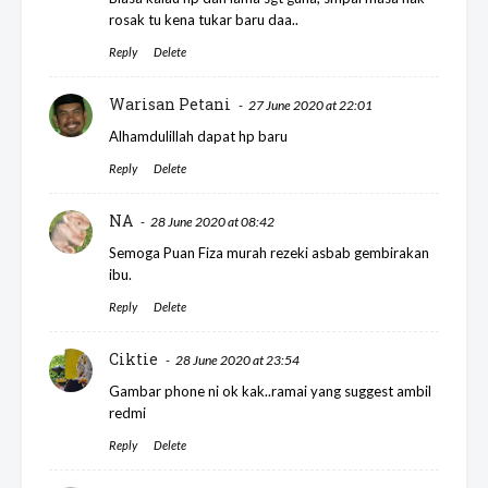
rosak tu kena tukar baru daa..
Reply
Delete
Warisan Petani
27 June 2020 at 22:01
Alhamdulillah dapat hp baru
Reply
Delete
NA
28 June 2020 at 08:42
Semoga Puan Fiza murah rezeki asbab gembirakan
ibu.
Reply
Delete
Ciktie
28 June 2020 at 23:54
Gambar phone ni ok kak..ramai yang suggest ambil
redmi
Reply
Delete