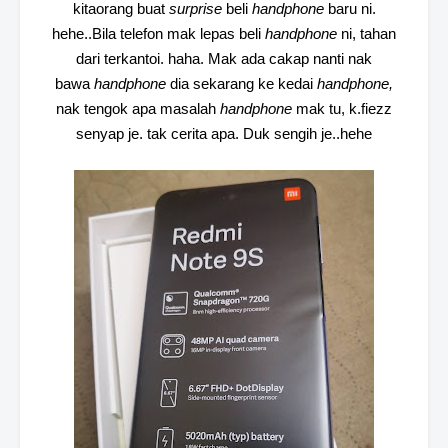
kitaorang buat
surprise
beli
handphone
baru n
i.
hehe..Bila telefon mak lepas beli
handphone
ni, tahan
dari terkantoi. haha. Mak ada cakap nanti nak
bawa
handphone
dia sekarang ke kedai
handphone,
nak tengok apa masalah
handphone
mak tu,
k.fiezz
senyap je. tak cerita apa. Duk sengih je..hehe