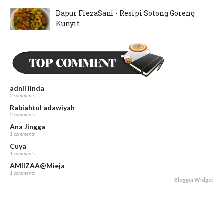
Dapur FiezaSani - Resipi Sotong Goreng
Kunyit
June 15, 2024
Dapur FiezaSani - Resipi Hati Ayam Goreng
Kunyit
May 23, 2024
adnil linda
2 comments
Rabiahtul adawiyah
2 comments
Ana Jingga
1 comments
Cuya
1 comments
AMIIZAA@Mieja
1 comments
BloggerWidget