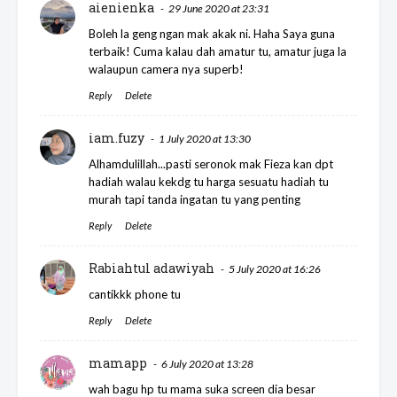
aienienka
29 June 2020 at 23:31
Boleh la geng ngan mak akak ni. Haha Saya guna
terbaik! Cuma kalau dah amatur tu, amatur juga la
walaupun camera nya superb!
Reply
Delete
iam.fuzy
1 July 2020 at 13:30
Alhamdulillah...pasti seronok mak Fieza kan dpt
hadiah walau kekdg tu harga sesuatu hadiah tu
murah tapi tanda ingatan tu yang penting
Reply
Delete
Rabiahtul adawiyah
5 July 2020 at 16:26
cantikkk phone tu
Reply
Delete
mamapp
6 July 2020 at 13:28
wah bagu hp tu mama suka screen dia besar