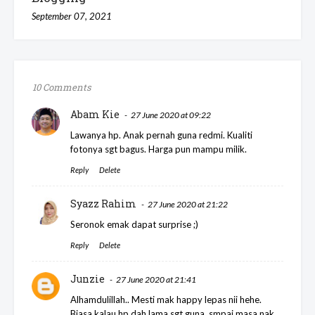
September 07, 2021
10 Comments
Abam Kie
27 June 2020 at 09:22
Lawanya hp. Anak pernah guna redmi. Kualiti
fotonya sgt bagus. Harga pun mampu milik.
Reply
Delete
Syazz Rahim
27 June 2020 at 21:22
Seronok emak dapat surprise ;)
Reply
Delete
Junzie
27 June 2020 at 21:41
Alhamdulillah.. Mesti mak happy lepas nii hehe.
Biasa kalau hp dah lama sgt guna, smpai masa nak