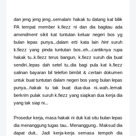
dan jeng jeng jeng..semalam hakak tu datang kat bilik
PA tempat member k.fiezz ni dan dia bagitau ada
amendment
sikit kat tuntutan keluar negeri bos yg
bulan lepas punya...dalam erti kata lain
hint
suruh
k.fiezz yang pinda tuntutan bos..eh...cantiknya rupa
hakak tu..k.fiezz terus bangun, k.fiezz suruh dia buat
sendiri..lepas dah setel tu..dia bagi pula kat k.fiezz
salinan bayaran bil telefon bimbit &
certain
dokumen
untuk buat tuntutan dalam negeri bos yang bulan lepas
punya...hakak tu tak buat dua-dua ni..wah..lemak
berkrim pulak suruh k.fiezz yang siapkan dua kerja dia
yang tak siap ni...
Prosedur kerja, masa hakak ni duk kat situ bulan lepas
dia menanggung tugas tau.. Menanggung.. Maksud dia
dapat duit.. Jadi kerja-kerja semasa tempoh dia