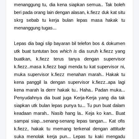
menanggung tu, dia kena siapkan semua.. Tak boleh
beri pada orang lain dengan alasan, k.fiezz duk kat situ
skrg sebab tu kerja bulan lepas masa hakak tu
menanggung tugas...
Lepas dia bagi slip bayaran bil telefon bos & dokumen
utk buat tuntutan bos
which is
dia suruh k.fiezz yang
buatkan, k.fiezz terus tanya dengan supervisor
k.fiezz..masa k.fiezz bagi menda tu kat supervisor ni,
muka supervisor k.fiezz menahan marah.. Hakak tu
kena panggil la dengan supervisor k.fiezz..apa lagi
kena marah la derrr hakak tu.. Haha.. Padan muka...
Penyudahnya dia buat juga Kerja-Kerja yang dia tak
siapkan utk bulan lepas punya tu... Tu pun buat dalam
keadaan marah.. Nasib hang la.. Keja ko kan.. Buat
sampai siap...senang-senang lepas tangan... Kat ofis
k.fiezz, hakak tu memang terkenal dengan
attitude
suka menolak kerja pun... Lepas tu kaki mengadu