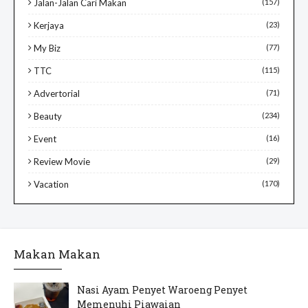
Jalan-Jalan Cari Makan
(157)
Kerjaya
(23)
My Biz
(77)
TTC
(115)
Advertorial
(71)
Beauty
(234)
Event
(16)
Review Movie
(29)
Vacation
(170)
Makan Makan
Nasi Ayam Penyet Waroeng Penyet
Memenuhi Piawaian