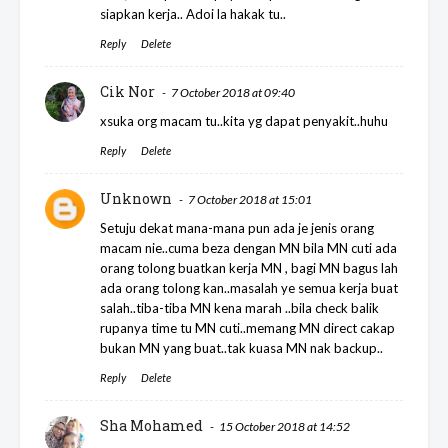
siapkan kerja.. Adoi la hakak tu..
Reply
Delete
Cik Nor
7 October 2018 at 09:40
xsuka org macam tu..kita yg dapat penyakit..huhu
Reply
Delete
Unknown
7 October 2018 at 15:01
Setuju dekat mana-mana pun ada je jenis orang
macam nie..cuma beza dengan MN bila MN cuti ada
orang tolong buatkan kerja MN , bagi MN bagus lah
ada orang tolong kan..masalah ye semua kerja buat
salah..tiba-tiba MN kena marah ..bila check balik
rupanya time tu MN cuti..memang MN direct cakap
bukan MN yang buat..tak kuasa MN nak backup..
Reply
Delete
Sha Mohamed
15 October 2018 at 14:52