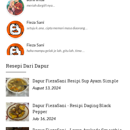
meriah dorgift nya...
Fieza Sani
setuju k.ana..cipta memori masa diaorang…
Fieza Sani
haha mampu gelak je lah..gitu lah..tima …
Resepi Dari Dapur
adnil linda
JKM daerah pun dah ikut perangai Pejabat…
Dapur FiezaSani Resipi Sup Ayam Simple
August 13, 2024
Dapur FiezaSani - Resipi Daging Black
Pepper
July 16, 2024