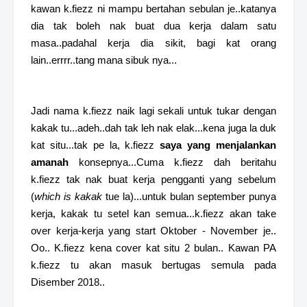
kawan k.fiezz ni mampu bertahan sebulan je..katanya
dia tak boleh nak buat dua kerja dalam satu
masa..padahal kerja dia sikit, bagi kat orang
lain..errrr..tang mana sibuk nya...
Jadi nama k.fiezz naik lagi sekali untuk tukar dengan
kakak tu...adeh..dah tak leh nak elak...kena juga la duk
kat situ...tak pe la, k.fiezz
saya yang menjalankan
amanah
konsepnya...Cuma k.fiezz dah beritahu
k.fiezz tak nak buat kerja pengganti yang sebelum
(
which is kakak
tue la)...untuk bulan september punya
kerja, kakak tu setel kan semua...k.fiezz akan take
over kerja-kerja yang start Oktober - November je..
Oo.. K.fiezz kena cover kat situ 2 bulan.. Kawan PA
k.fiezz tu akan masuk bertugas semula pada
Disember 2018..