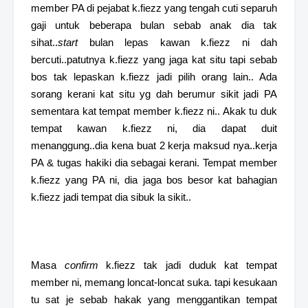
member PA di pejabat k.fiezz yang tengah cuti separuh
gaji untuk beberapa bulan sebab anak dia tak
sihat..
start
bulan lepas kawan k.fiezz ni dah
bercuti..patutnya k.fiezz yang jaga kat situ tapi sebab
bos tak lepaskan k.fiezz jadi pilih orang lain.. Ada
sorang kerani kat situ yg dah berumur sikit jadi PA
sementara kat tempat member k.fiezz ni.. Akak tu duk
tempat kawan k.fiezz ni, dia dapat duit
menanggung..dia kena buat 2 kerja maksud nya..kerja
PA & tugas hakiki dia sebagai kerani.
Tempat member
k.fiezz yang PA ni, dia jaga bos besor kat bahagian
k.fiezz jadi tempat dia sibuk la sikit..
Masa
confirm
k.fiezz tak jadi duduk kat tempat
member ni, memang loncat-loncat suka. tapi kesukaan
tu sat je sebab hakak yang menggantikan tempat