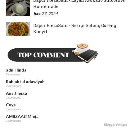
Dapur FiezaSani - Layan Avokado Smoothie
Homemade
June 27, 2024
Dapur FiezaSani - Resipi Sotong Goreng
Kunyit
June 15, 2024
Dapur FiezaSani - Resipi Hati Ayam Goreng
Kunyit
May 23, 2024
adnil linda
2 comments
Rabiahtul adawiyah
2 comments
Ana Jingga
1 comments
Cuya
1 comments
AMIIZAA@Mieja
1 comments
BloggerWidget