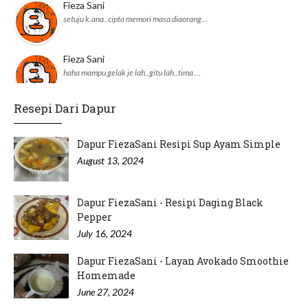
Fieza Sani
setuju k.ana..cipta memori masa diaorang…
Fieza Sani
haha mampu gelak je lah..gitu lah..tima …
Resepi Dari Dapur
adnil linda
JKM daerah pun dah ikut perangai Pejabat…
Dapur FiezaSani Resipi Sup Ayam Simple
August 13, 2024
Dapur FiezaSani - Resipi Daging Black
Pepper
July 16, 2024
Dapur FiezaSani - Layan Avokado Smoothie
Homemade
June 27, 2024