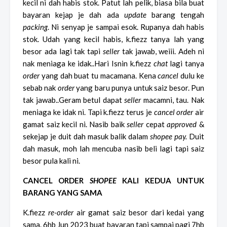
kecil ni dah habis stok. Patut lah pelik, biasa bila buat
bayaran kejap je dah ada
update
barang tengah
packing
. Ni senyap je sampai esok. Rupanya dah habis
stok. Udah yang kecil habis, k.fiezz tanya lah yang
besor ada lagi tak tapi
seller
tak jawab, weiii. Adeh ni
nak meniaga ke idak..Hari Isnin k.fiezz
chat
lagi tanya
order
yang dah buat tu macamana. Kena
cancel
dulu ke
sebab nak
order
yang baru punya untuk saiz besor. Pun
tak jawab..Geram betul dapat
seller
macamni, tau. Nak
meniaga ke idak ni. Tapi k.fiezz terus je
cancel order
air
gamat saiz kecil ni. Nasib baik
seller
cepat
approved
&
sekejap je duit dah masuk balik dalam
shopee pay.
Duit
dah masuk, moh lah mencuba nasib beli lagi tapi saiz
besor pula kali ni.
CANCEL ORDER
SHOPEE
KALI KEDUA UNTUK
BARANG YANG SAMA
K.fiezz
re-order
air gamat saiz besor dari kedai yang
sama. 6hb Jun 2023 buat bayaran tapi sampai pagi 7hb