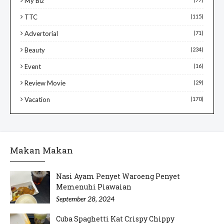
My Biz
TTC
(115)
Advertorial
(71)
Beauty
(234)
Event
(16)
Review Movie
(29)
Vacation
(170)
Makan Makan
Nasi Ayam Penyet Waroeng Penyet
Memenuhi Piawaian
September 28, 2024
Cuba Spaghetti Kat Crispy Chippy