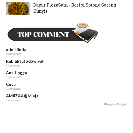
Dapur FiezaSani - Resipi Sotong Goreng
Kunyit
June 15, 2024
Dapur FiezaSani - Resipi Hati Ayam Goreng
Kunyit
May 23, 2024
adnil linda
2 comments
Rabiahtul adawiyah
2 comments
Ana Jingga
1 comments
Cuya
1 comments
AMIIZAA@Mieja
1 comments
BloggerWidget