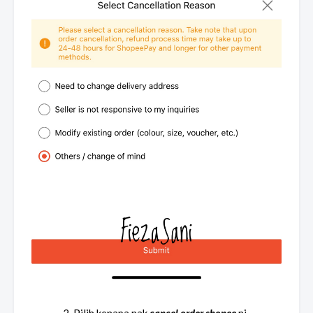
2. Pilih kenapa nak
cancel order shopee
ni
.