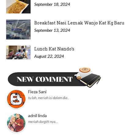
September 18, 2024
Breakfast Nasi Lemak Wanjo Kat Kg Baru
September 13, 2024
Lunch Kat Nando’s
August 22, 2024
Minum Petang di Nyonya Cendol IOI
Puchong
August 20, 2024
Fieza Sani
tu lah, meriah isi dalam dia..
adnil linda
meriah dorgift nya...