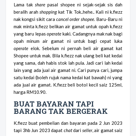
Lama tak
share
pasal shopee ni sejak-sejak sis dah
beralih arah
shopping
kat Tik Tok..hehe.. Kali ni k.fiezz
nak kongsi sikit cara
cancel order shopee
. Baru-Baru ni
mak minta k.fiezz belikan air gamat untuk opah k.fiezz
yang baru lepas
operate
kaki. Cadangnya mak nak bagi
opah minum air gamat ni untuk bagi cepat luka
operate
elok. Sebelum ni pernah beli air gamat kat
Shopee untuk mak. Bila k.fiezz nak ulang beli kat kedai
yang sama, dah habis stok lah pula. Jadi cari lah kedai
lain yang ada jual air gamat ni. Cari punya cari, jumpa
satu kedai (boleh rujuk nama kedai kat bawah) ni yang
ada jual air gamat. K.fiezz beli botol kecil saiz 125ml,
harga RM10.90.
BUAT BAYARAN TAPI
BARANG TAK BERGERAK
K.fiezz buat pembelian dan bayaran pada 2 Jun 2023
tapi 3hb Jun 2023 dapat
chat
dari
seller
, air gamat saiz