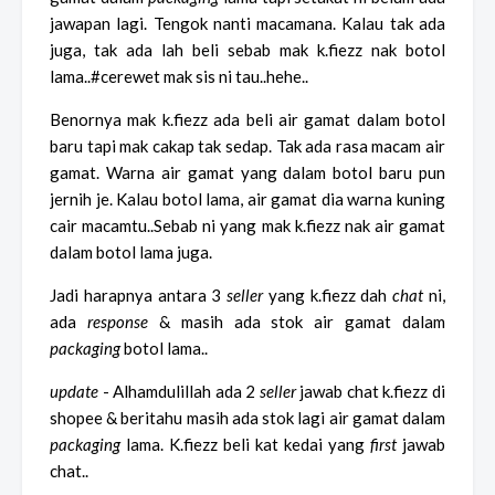
jawapan lagi. Tengok nanti macamana. Kalau tak ada
juga, tak ada lah beli sebab mak k.fiezz nak botol
lama..#cerewet mak sis ni tau..hehe..
Benornya mak k.fiezz ada beli air gamat dalam botol
baru tapi mak cakap tak sedap. Tak ada rasa macam air
gamat. Warna air gamat yang dalam botol baru pun
jernih je. Kalau botol lama, air gamat dia warna kuning
cair macamtu..Sebab ni yang mak k.fiezz nak air gamat
dalam botol lama juga.
Jadi harapnya antara 3
seller
yang k.fiezz dah
chat
ni,
ada
response
& masih ada stok air gamat dalam
packaging
botol lama..
update
- Alhamdulillah ada 2
seller
jawab chat k.fiezz di
shopee & beritahu masih ada stok lagi air gamat dalam
packaging
lama. K.fiezz beli kat kedai yang
first
jawab
chat..