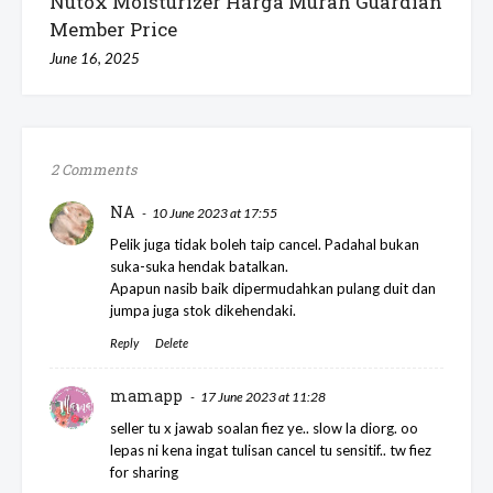
Nutox Moisturizer Harga Murah Guardian
Member Price
June 16, 2025
2 Comments
NA
10 June 2023 at 17:55
Pelik juga tidak boleh taip cancel. Padahal bukan
suka-suka hendak batalkan.
Apapun nasib baik dipermudahkan pulang duit dan
jumpa juga stok dikehendaki.
Reply
Delete
mamapp
17 June 2023 at 11:28
seller tu x jawab soalan fiez ye.. slow la diorg. oo
lepas ni kena ingat tulisan cancel tu sensitif.. tw fiez
for sharing