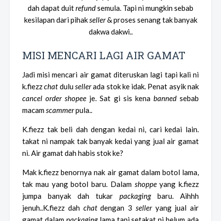
dah dapat duit
refund
semula. Tapi ni mungkin sebab
kesilapan dari pihak
seller
& proses senang tak banyak
dakwa dakwi..
MISI MENCARI LAGI AIR GAMAT
Jadi misi mencari air gamat diteruskan lagi tapi kali ni
k.fiezz
chat
dulu
seller
ada stok ke idak. Penat asyik nak
cancel order shopee
je. Sat gi sis kena
banned
sebab
macam
scammer
pula..
K.fiezz tak beli dah dengan kedai ni, cari kedai lain.
takat ni nampak tak banyak kedai yang jual air gamat
ni. Air gamat dah habis stok ke?
Mak k.fiezz benornya nak air gamat dalam botol lama,
tak mau yang botol baru. Dalam
shoppe
yang k.fiezz
jumpa banyak dah tukar
packaging
baru. Aihhh
jenuh..K.fiezz dah
chat
dengan 3
seller
yang jual air
gamat dalam
packaging
lama tapi setakat ni belum ada