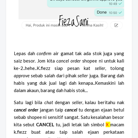
Lepas dah
confirm
air gamat tak ada stok juga yang
saiz besor. Jom kita
cancel order
shopee
ni untuk kali
ke-2..hehe..K.fiezz siap pesan kat
seller
, tolong
approve
sebab salah dari pihak
seller
juga. Barang dah
habis yang duk jual lagi dah kenapa..Kemaskini lah
dalam akaun, barang dah habis stok...
Satu lagi bila
chat
dengan
seller
, kalau beritahu nak
cancel
order
jangan taip
cancel
tu dengan ejaan betul
sebab shopee ni sensitif sangat. Satu kesalahan besor
kita sebut
CANCEL
tu, jadi letak lah simbol
X
macam
k.fiezz buat atau taip salah ejaan perkataan