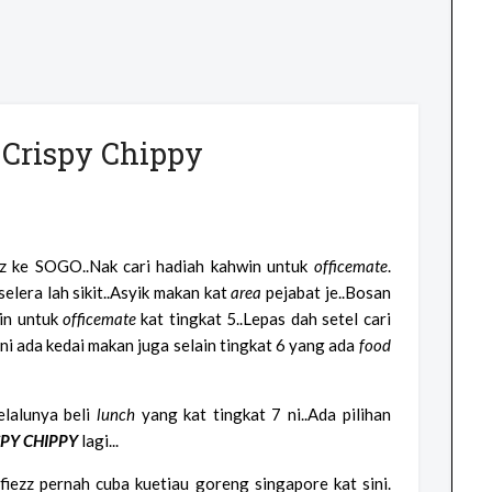
 Crispy Chippy
zz ke SOGO..Nak cari hadiah kahwin untuk
officemate
.
selera lah sikit..Asyik makan kat
area
pejabat je..Bosan
win untuk
officemate
kat tingkat 5..Lepas dah setel cari
ni ada kedai makan juga selain tingkat 6 yang ada
food
elalunya beli
lunch
yang kat tingkat 7 ni..Ada pilihan
SPY CHIPPY
lagi
...
.fiezz pernah cuba kuetiau goreng singapore kat sini.