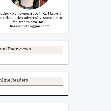
uthor / blog owner. Base in KL, Malaysia
or collaboration, advertising, sponsorship
feel free to email me ;-
fiezasani2127@gmail.com
otal Pageviews
nline Readers