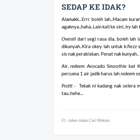
SEDAP KE IDAK?
Alamakk...Errr boleh lah..Macam kuran
agaknya..haha..Lain kali ke sini,
try
lah 
Overall
dari segi rasa dia, boleh lah 
dikunyah..Kira okey lah untuk k.fiezz
sis nak perabiskan. Penat nak kunyah..
Air,
redeem
Avocado Smoothie kat 
percuma 1 air jadik harus lah
redeem
s
Pssttt
- Tekak ni kadang nak selera m
tau..hehe...
Jalan-Jalan Cari Makan