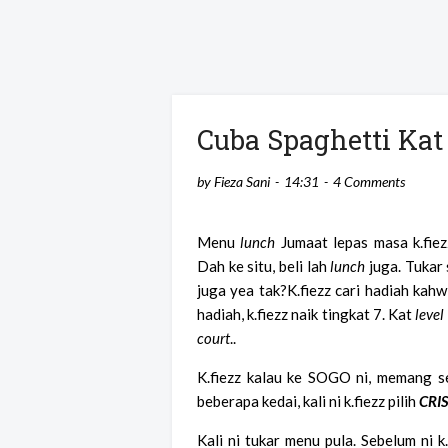
Cuba Spaghetti Kat
by
Fieza Sani
14:31
4 Comments
Menu
lunch
Jumaat lepas masa k.fie
Dah ke situ, beli lah
lunch
juga. Tukar 
juga yea tak?K.fiezz cari hadiah kah
hadiah, k.fiezz naik tingkat 7. Kat
level
court
..
K.fiezz kalau ke SOGO ni, memang s
beberapa kedai, kali ni k.fiezz pilih
CRI
Kali ni tukar menu pula. Sebelum ni k