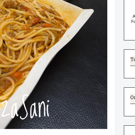
A
F
T
O