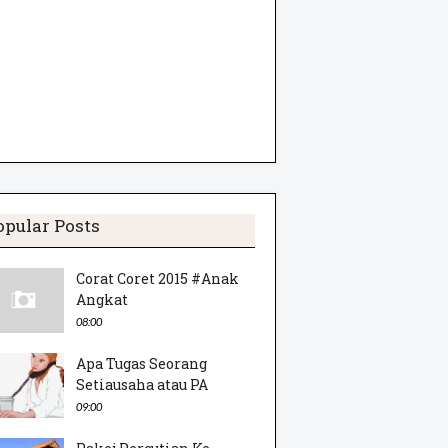
opular Posts
Corat Coret 2015 #Anak
Angkat
08:00
Apa Tugas Seorang
Setiausaha atau PA
09:00