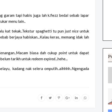
g garam tapi habis juga lah k.fiezz bedal sebab lapar
tukar menu lain..
lalu kat tekak..Tekstur spaghetti tu pun
just nice
untuk
 sebab berjaya habiskan...Kalau keras, memang idak lah
Kenangan..Macam biasa dah cukup
point
untuk dapat
P
ebelum tarikh untuk
redeem
expired
...hehe
...
elayu, kadang nak selera omputih..aihhhh..Ngengada