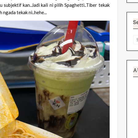
 subjektif kan..Jadi kali ni pilih Spaghetti..Tiber tekak
 ngada tekak ni..hehe...
S
A