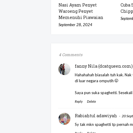
Nasi Ayam Penyet
Cuba 
Waroeng Penyet
Chip
Memenuhi Piawaian
Septem
September 28, 2024
4 Comments
fanny Nila (dcatqueen.com)
Hahahahah biasalah tuh kak. Nak t
di luar negara omputih 🤭
Saya pun suka spaghetti. Sesekali
Reply
Delete
Rabiahtul adawiyah
20 Sep
Sy tak mkn spaghetti tp pernah 