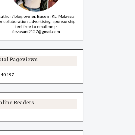
uthor / blog owner. Base in KL, Malaysia
or collaboration, advertising, sponsorship
feel free to email me ;-
fiezasani2127@gmail.com
otal Pageviews
140,197
nline Readers