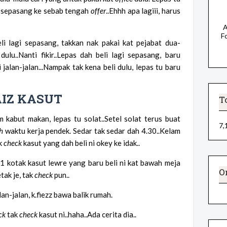
gi sepasang ke sebab tengah
offer
..Ehhh apa lagiii, harus
A
F
li lagi sepasang, takkan nak pakai kat pejabat dua-
 dulu..Nanti fikir..Lepas dah beli lagi sepasang, baru
 jalan-jalan...Nampak tak kena beli dulu, lepas tu baru
AIZ KASUT
T
 kabut makan, lepas tu solat..Setel solat terus buat
7,
h
waktu kerja pendek. Sedar tak sedar dah 4.30..Kelam
ak
check
kasut yang dah beli ni okey ke idak..
ak 1 kotak kasut lewre yang baru beli ni kat bawah meja
O
tak je, tak
check
pun..
an-jalan, k.fiezz bawa balik rumah.
ck
tak
check
kasut ni..haha..Ada cerita dia..