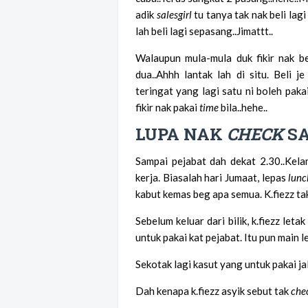
adik
salesgirl
tu tanya tak nak beli la
lah beli lagi sepasang..Jimattt..
Walaupun mula-mula duk fikir nak be
dua..Ahhh lantak lah di situ. Beli je
teringat yang lagi satu ni boleh pakai
fikir nak pakai
time
bila..hehe..
LUPA NAK
CHECK
S
Sampai pejabat dah dekat 2.30..Kelam
kerja. Biasalah hari Jumaat, lepas
lunc
kabut kemas beg apa semua. K.fiezz t
Sebelum keluar dari bilik, k.fiezz let
untuk pakai kat pejabat. Itu pun main le
Sekotak lagi kasut yang untuk pakai jal
Dah kenapa k.fiezz asyik sebut tak
che