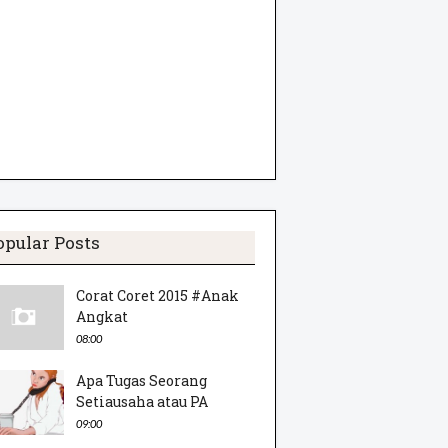
opular Posts
Corat Coret 2015 #Anak
Angkat
08:00
Apa Tugas Seorang
Setiausaha atau PA
09:00