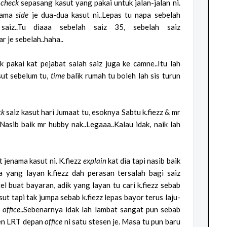
z
check
sepasang kasut yang pakai untuk jalan-jalan ni.
sama
side
je dua-dua kasut ni..Lepas tu napa sebelah
aiz..Tu diaaa sebelah saiz 35, sebelah saiz
r je sebelah..haha..
pakai kat pejabat salah saiz juga ke camne..Itu lah
ut sebelum tu,
time
balik rumah tu boleh lah sis turun
ck
saiz kasut hari Jumaat tu, esoknya Sabtu k.fiezz & mr
asib baik mr hubby nak..Legaaa..Kalau idak, naik lah
 jenama kasut ni. K.fiezz
explain
kat dia tapi nasib baik
 yang layan k.fiezz dah perasan tersalah bagi saiz
etel buat bayaran, adik yang layan tu cari k.fiezz sebab
sut tapi tak jumpa sebab k.fiezz lepas bayor terus laju-
k
office
..Sebenarnya idak lah lambat sangat pun sebab
sen LRT depan
office
ni satu stesen je. Masa tu pun baru