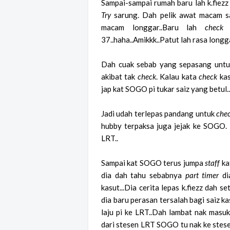
Sampai-sampai rumah baru lah k.fiez
Try
sarung. Dah pelik awat macam 
macam longgar..Baru lah
check
s
37..haha..Amikkk..Patut lah rasa longga
Dah cuak sebab yang sepasang untuk 
akibat tak
check
. Kalau kata
check
kas
jap kat SOGO pi tukar saiz yang betul..
Jadi udah terlepas pandang untuk
che
hubby terpaksa juga jejak ke SOGO. N
LRT..
Sampai kat SOGO terus jumpa
staff
kat
dia dah tahu sebabnya
part timer
dia
kasut...Dia cerita lepas k.fiezz dah s
dia baru perasan tersalah bagi saiz ka
laju pi ke LRT..Dah lambat nak masu
dari stesen LRT SOGO tu nak ke ste