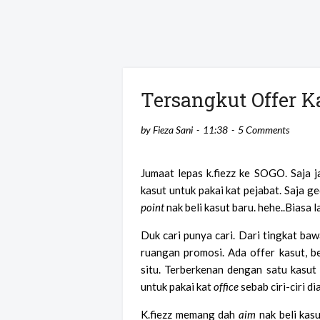
Tersangkut Offer 
by
Fieza Sani
11:38
5 Comments
Jumaat lepas k.fiezz ke SOGO. Saja ja
kasut untuk pakai kat pejabat. Saja ge
point
nak beli kasut baru. hehe..Biasa
Duk cari punya cari. Dari tingkat baw
ruangan promosi. Ada offer
kasut, b
situ. Terberkenan dengan satu kasut 
untuk pakai kat
office
sebab ciri-ciri di
K.fiezz memang dah
aim
nak beli kas