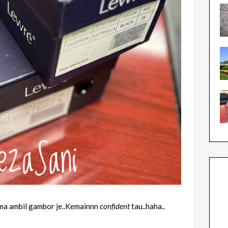
uma ambil gambor je..Kemainnn
confident
tau..haha..