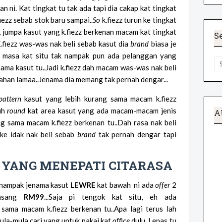
n ni. Kat tingkat tu tak ada tapi dia cakap kat tingkat
iezz sebab stok baru sampai..
So
k.fiezz turun ke tingkat
, jumpa kasut yang k.fiezz berkenan macam kat tingkat
S
..K.fiezz was-was nak beli sebab kasut dia
brand
biasa je
u masa kat situ tak nampak pun ada pelanggan yang
ama kasut tu..Jadi k.fiezz dah macam was-was nak beli
 tahan lamaa..Jenama dia memang tak pernah dengar...
pattern
kasut yang lebih kurang sama macam k.fiezz
uh
round
kat area kasut yang ada macam-macam jenis
A
ng sama macam k.fiezz berkenan tu..Dah rasa nak beli
 ke idak nak beli sebab
brand
tak pernah dengar tapi
 YANG MENEPATI CITARASA
ternampak jenama kasut
LEWRE
kat bawah ni ada
offer
2
pasang
RM99
...Saja pi tengok kat situ, eh ada
sama macam k.fiezz berkenan tu..Apa lagi terus lah
ula-mula cari yang untuk pakai kat
office
dulu. Lepas tu