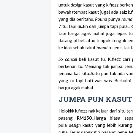
untuk
design
kasut yang k.fiezz berkena
bawah (tempat kasut juga) ada saiz k.f
yang dia beritahu.
Round
punya
round
7 tu..Tapiiiii..Eh dah jumpa tapi pula.
tapi harga agak mahal juga lepas t
datang pi beli atau tengok-tengok jen
ke idak sebab takut
brand
tu jenis tak
So
cancel
beli kasut tu. K.fiezz cari
berkenan tu. Memang tak jumpa. Jen
jenama kat situ..Satu pun tak ada ya
yang tu tapi hati was-was. Berbaloi
harga agak mahal...
JUMPA PUN KASUT
Helokkk k.fiezz nak keluar dari situ 
pasang
RM150
..Harga biasa se
pula
design
kasut yang lebih kurang 
cuba..Terus sangkut 2 pasang..hehe..M