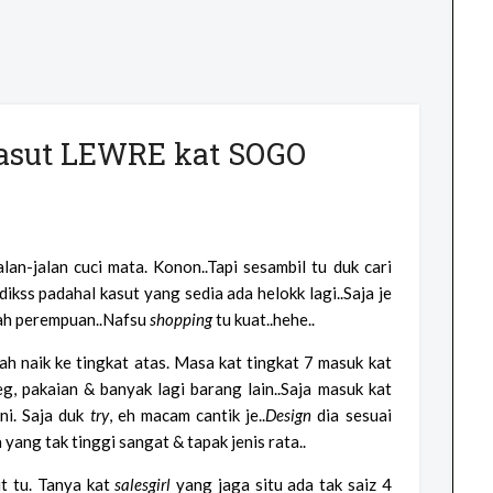
Kasut LEWRE kat SOGO
lan-jalan cuci mata. Konon..Tapi sesambil tu duk cari
dikss padahal kasut yang sedia ada helokk lagi..Saja je
 lah perempuan..Nafsu
shopping
tu kuat..hehe..
ah naik ke tingkat atas. Masa kat tingkat 7 masuk kat
eg, pakaian & banyak lagi barang lain..Saja masuk kat
ni. Saja duk
try
, eh macam cantik je..
Design
dia sesuai
a yang tak tinggi sangat & tapak jenis rata..
ut tu. Tanya kat
salesgirl
yang jaga situ ada tak saiz 4