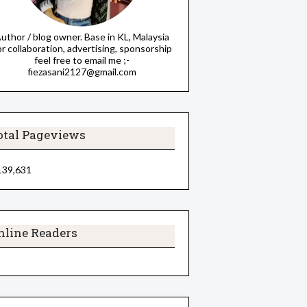
uthor / blog owner. Base in KL, Malaysia
or collaboration, advertising, sponsorship
feel free to email me ;-
fiezasani2127@gmail.com
otal Pageviews
139,631
nline Readers