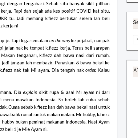
agi dengan tengahari. Sebab situ banyak sikit pilihan
kerja. Tapi dah sejak ada kes positif COVID kat situ,
JKR tu. Jadi memang k.fiezz bertukar selera lah beli
S
 kerja ni
up je. Tapi lega semalam
on the way
ke pejabat, nampak
 jalan nak ke tempat k.fiezz kerja. Terus beli sarapan
Makan tengahari, k.fiezz dah bawa nasi dari rumah.
, jadi jangan lah membazir. Panaskan & bawa bekal ke
A
k.fiezz nak tak Mi ayam. Dia tengah nak
order.
Kalau
amana. Dia
explain
sikit rupa & asal Mi ayam ni dari
ni menu masakan Indonesia.
So
boleh lah cuba sebab
idak..Cuma sebab k.fiezz kan dah bawa bekal nasi untuk
 bawa balik rumah untuk makan malam. Mr hubby, k.fiezz
 mr hubby bukan peminat makanan Indonesia. Nasi Ayam
zz beli 1 je Mie Ayam ni.