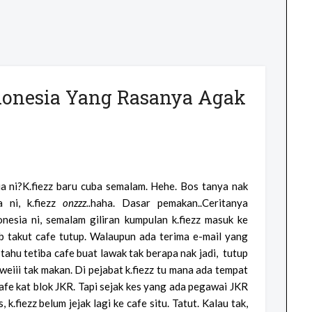
onesia Yang Rasanya Agak
a ni?K.fiezz baru cuba semalam. Hehe. Bos tanya nak
 ni, k.fiezz
onzzz..
haha. Dasar pemakan..Ceritanya
esia ni, s
emalam giliran kumpulan k.fiezz masuk ke
ab takut cafe tutup. Walaupun ada terima e-mail yang
 tahu tetiba cafe buat lawak tak berapa nak jadi, tutup
eiii tak makan. Di pejabat k.fiezz tu mana ada tempat
cafe kat blok JKR. Tapi sejak kes yang ada pegawai JKR
.fiezz belum jejak lagi ke cafe situ. Tatut. Kalau tak,