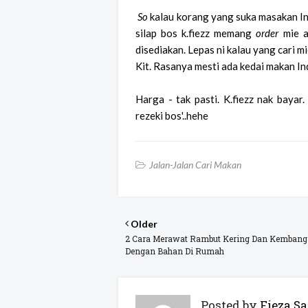
So
kalau korang yang suka masakan Ind
silap bos k.fiezz memang
order
mie a
disediakan. Lepas ni kalau yang cari m
Kit. Rasanya mesti ada kedai makan Ind
Harga - tak pasti. K.fiezz nak bayar
rezeki bos'..hehe
Jalan-Jalan Cari Makan
Older
2 Cara Merawat Rambut Kering Dan Kembang
Dengan Bahan Di Rumah
Posted by
Fieza Sa