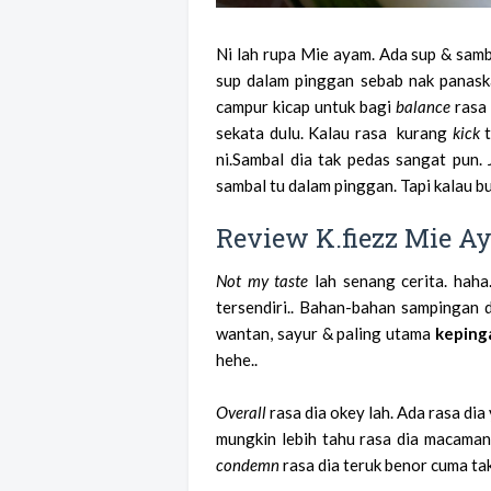
Ni lah rupa Mie ayam. Ada sup & samb
sup dalam pinggan sebab nak panaska
campur kicap untuk bagi
balance
rasa 
sekata dulu. Kalau rasa kurang
kick
t
ni.Sambal dia tak pedas sangat pun.
sambal tu dalam pinggan. Tapi kalau buk
Review K.fiezz Mie A
Not my taste
lah senang cerita. hah
tersendiri.. Bahan-bahan sampingan 
wantan, sayur & paling utama
keping
hehe..
Overall
rasa dia okey lah. Ada rasa di
mungkin lebih tahu rasa dia macamana.
condemn
rasa dia teruk benor cuma tak