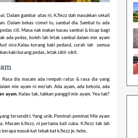
al. Dalam gambar atas ni, K.fiezz dah masukkan sekali
n. Dalam bekas comel tu, sambal dia. Sambal tu ada
pedas cili. Masa nak makan kacau sambal & kicap bagi
ak ada pedas, boleh lah letak sambal dalam mie ayam
Just nice
.Kalau korang kaki pedasd, curah lah semua
an kaki kurang pedas, letak sikit-sikit.
yam
a. Rasa dia macam ada rempah ratus & rasa dia yang
dalam mie ayam ni meriah. Ada ayam, ada bebola, ada
an ayam
.
Kalau tak, takkan panggil mie ayam. Yea tak?
a yang tersendiri. Yang unik. Peminat-peminat Mie ayam
 Macam k.fiezz, ni pertama kali cuba. K.fiezz tak lah
 berapa masuk kat tekak kat k.fiezz je.
hehe..