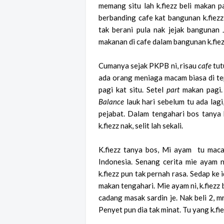
memang situ lah k.fiezz beli makan p
berbanding cafe kat bangunan k.fiezz 
tak berani pula nak jejak bangunan 
makanan di cafe dalam bangunan k.fiezz
Cumanya sejak PKPB ni, risau
cafe
tut
ada orang meniaga macam biasa di tepi
pagi kat situ. Setel
part
makan pagi. 
Balance
lauk hari sebelum tu ada lagi
pejabat. Dalam tengahari bos tanya 
k.fiezz nak, selit lah sekali.
K.fiezz tanya bos, Mi ayam tu mac
Indonesia. Senang cerita mie ayam 
k.fiezz pun tak pernah rasa. Sedap ke 
makan tengahari. Mie ayam ni, k.fiezz
cadang masak sardin je. Nak beli 2,
Penyet pun dia tak minat. Tu yang k.fie