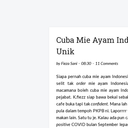
Cuba Mie Ayam Ind
Unik
by
Fieza Sani
08:30
11 Comments
Siapa pernah cuba mie ayam Indonesi
selit tak
order
mie ayam Indonesia
macamana boleh cuba mie ayam Indon
pejabat. K.fiezz siap bawa bekal seb
cafe buka tapi tak
confident
. Mana lah
pula dalam tempoh PKPB ni. Laporrrr w
makan lain. Satu tu je. Kalau ada pun 
positive
COVID bulan September lepas, k