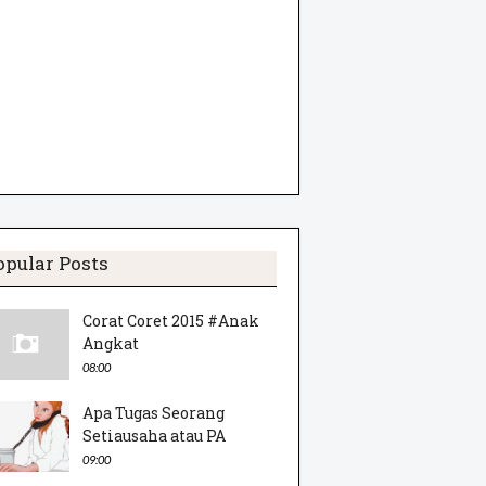
opular Posts
Corat Coret 2015 #Anak
Angkat
08:00
Apa Tugas Seorang
Setiausaha atau PA
09:00