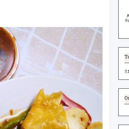
A
F
T
7,
O