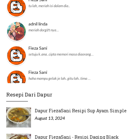
tu lah, meriah isi dalam dia..
adnil linda
meriah dorgift nya...
Fieza Sani
setuju k.ana..cipta memori masa diaorang…
Fieza Sani
haha mampu gelak je lah..gitu lah..tima …
Resepi Dari Dapur
adnil linda
JKM daerah pun dah ikut perangai Pejabat…
Dapur FiezaSani Resipi Sup Ayam Simple
August 13, 2024
Dapur FiezaSani - Resipi Daging Black