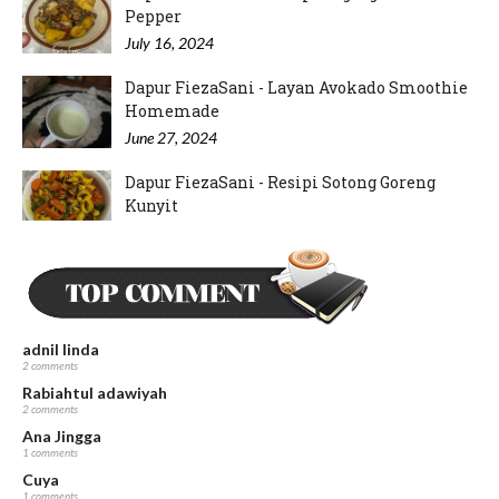
Pepper
July 16, 2024
Dapur FiezaSani - Layan Avokado Smoothie
Homemade
June 27, 2024
Dapur FiezaSani - Resipi Sotong Goreng
Kunyit
June 15, 2024
Dapur FiezaSani - Resipi Hati Ayam Goreng
Kunyit
May 23, 2024
adnil linda
2 comments
Rabiahtul adawiyah
2 comments
Ana Jingga
1 comments
Cuya
1 comments