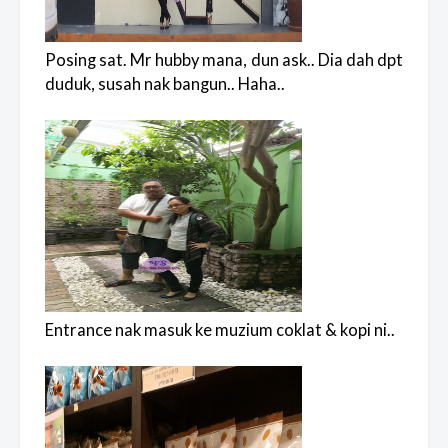
Posing sat. Mr hubby mana, dun ask.. Dia dah dpt
duduk, susah nak bangun.. Haha..
Entrance nak masuk ke muzium coklat & kopi ni..