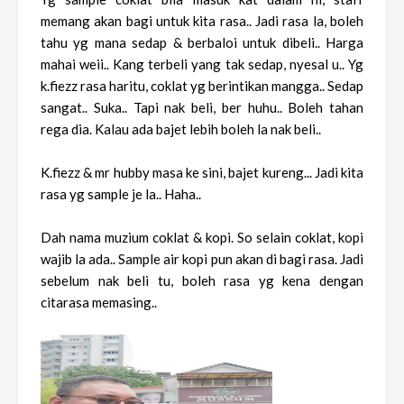
memang akan bagi untuk kita rasa.. Jadi rasa la, boleh
tahu yg mana sedap & berbaloi untuk dibeli.. Harga
mahai weii.. Kang terbeli yang tak sedap, nyesal u.. Yg
k.fiezz rasa haritu, coklat yg berintikan mangga.. Sedap
sangat.. Suka.. Tapi nak beli, ber huhu.. Boleh tahan
rega dia. Kalau ada bajet lebih boleh la nak beli..
K.fiezz & mr hubby masa ke sini, bajet kureng... Jadi kita
rasa yg sample je la.. Haha..
Dah nama muzium coklat & kopi. So selain coklat, kopi
wajib la ada.. Sample air kopi pun akan di bagi rasa. Jadi
sebelum nak beli tu, boleh rasa yg kena dengan
citarasa memasing..