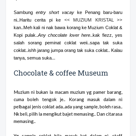
Sambung
entry
short vacay
ke Penang baru-baru
ni..Haritu cerita pi ke
<< MUZIUM KRISTAL >>
kan..Meh kali ni nak bawa korang ke Muzium Coklat &
Kopi pulak..
Any chocolate lover here
..kak fiezz, yes
salah sorang peminat coklat weii..sapa tak suka
coklat..ishh jarang jumpa orang tak suka coklat.. Kalau
tanya, semua suka...
Chocolate & coffee Museum
Muzium ni bukan la macam muzium yg pamer barang,
cuma boleh tengok je.. Korang masuk dalam ni
pelbagai jenis coklat ada..ada yang sample, boleh rasa..
Nk beli, pilih la mengikut bajet memasing.. Dan citarasa
memasing..
Yg sample coklat bila masuk kat dalam ni, staff