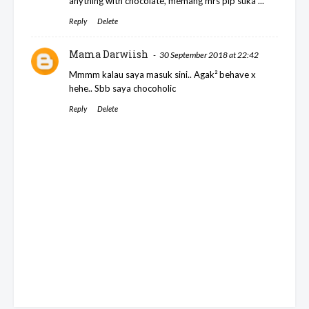
anything with chocolate, memang mrs pip suka ...
Reply
Delete
Mama Darwiish
30 September 2018 at 22:42
Mmmm kalau saya masuk sini.. Agak² behave x
hehe.. Sbb saya chocoholic
Reply
Delete