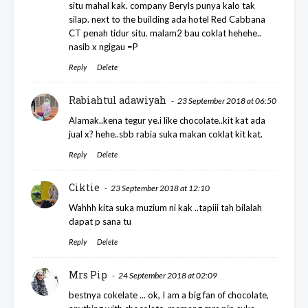
situ mahal kak. company Beryls punya kalo tak
silap. next to the building ada hotel Red Cabbana
CT penah tidur situ. malam2 bau coklat hehehe..
nasib x ngigau =P
Reply
Delete
Rabiahtul adawiyah
23 September 2018 at 06:50
Alamak..kena tegur ye.i like chocolate..kit kat ada
jual x? hehe..sbb rabia suka makan coklat kit kat.
Reply
Delete
Ciktie
23 September 2018 at 12:10
Wahhh kita suka muzium ni kak ..tapiii tah bilalah
dapat p sana tu
Reply
Delete
Mrs Pip
24 September 2018 at 02:09
bestnya cokelate ... ok, I am a big fan of chocolate,