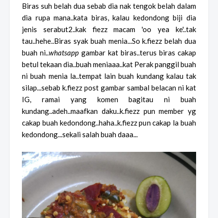
Biras suh belah dua sebab dia nak tengok belah dalam
dia rupa mana..kata biras, kalau kedondong biji dia
jenis serabut2..kak fiezz macam 'oo yea ke'..tak
tau..hehe..Biras syak buah menia...So k.fiezz belah dua
buah ni..
whatsapp
gambar kat biras..terus biras cakap
betul tekaan dia..buah meniaaa..kat Perak panggil buah
ni buah menia la..tempat lain buah kundang kalau tak
silap...sebab k.fiezz post gambar sambal belacan ni kat
IG, ramai yang komen bagitau ni buah
kundang..adeh..maafkan daku..k.fiezz pun member yg
cakap buah kedondong..haha..k.fiezz pun cakap la buah
kedondong...sekali salah buah daaa...