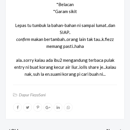
*Belacan
*Garam sikit
Lepas tu tumbuk la bahan-bahan ni sampai lumat..dan
SIAP..
confirm
makan bertambah..orang lain tak tau..k.fiezz
memang pasti..haha
ala..sorry kalau ada ibu2 mengandung terbaca pulak
entry ni buat korang kecur air liur..iolls share je...kalau
nak, suh la en.suami korang pi cari buah ni...
Dapur FiezaSani