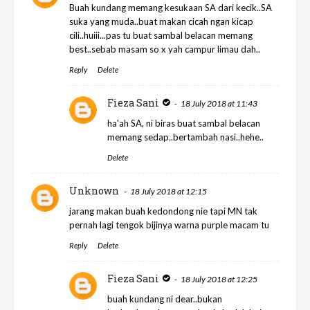
Buah kundang memang kesukaan SA dari kecik..SA
suka yang muda..buat makan cicah ngan kicap
cili..huiii...pas tu buat sambal belacan memang
best..sebab masam so x yah campur limau dah..
Reply
Delete
Fieza Sani
18 July 2018 at 11:43
ha'ah SA, ni biras buat sambal belacan
memang sedap..bertambah nasi..hehe..
Delete
Unknown
18 July 2018 at 12:15
jarang makan buah kedondong nie tapi MN tak
pernah lagi tengok bijinya warna purple macam tu
Reply
Delete
Fieza Sani
18 July 2018 at 12:25
buah kundang ni dear..bukan