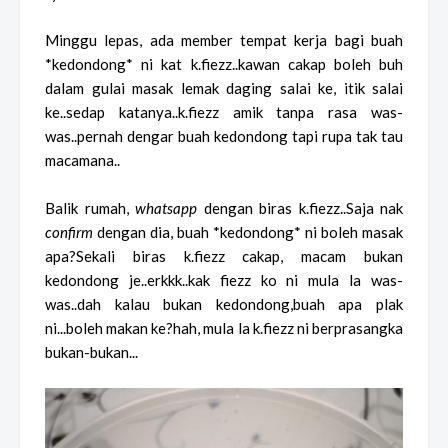
Minggu lepas, ada member tempat kerja bagi buah
*kedondong* ni kat k.fiezz..kawan cakap boleh buh
dalam gulai masak lemak daging salai ke, itik salai
ke..sedap katanya..k.fiezz amik tanpa rasa was-
was..pernah dengar buah kedondong tapi rupa tak tau
macamana..
Balik rumah,
whatsapp
dengan biras k.fiezz..Saja nak
confirm
dengan dia, buah *kedondong* ni boleh masak
apa?Sekali biras k.fiezz cakap, macam bukan
kedondong je..erkkk..kak fiezz ko ni mula la was-
was..dah kalau bukan kedondong,buah apa plak
ni...boleh makan ke?hah, mula la k.fiezz ni berprasangka
bukan-bukan...