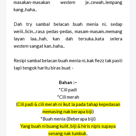
masakan-masakan
western
je..cewah..lempang
kang..haha..
Dah try sambal belacan buah menia ni, sedap
weiii..licin...rasa pedas-pedas, masam-masam..memang
layan laa...hah, kan dah tersuka..kata selera
western
sangat kan..haha..
Resipi sambal belacan buah menia ni..kak fiezz tak pasti
tapi tengok haritu biras buat -
Bahan :~
*Cili padi
*Cili merah
(
Cili padi & cili merah ni ikut la pada tahap kepedasan
memasing nak berapa biji
)
*Buah menia (Beberapa biji)
Yang buah ni buang kulit, biji & hiris nipis supaya
senang nak tumbuk
..