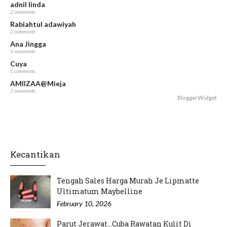
adnil linda
2 comments
Rabiahtul adawiyah
2 comments
Ana Jingga
1 comments
Cuya
1 comments
AMIIZAA@Mieja
1 comments
BloggerWidget
Kecantikan
Tengah Sales Harga Murah Je Lipmatte
Ultimatum Maybelline
February 10, 2026
Parut Jerawat...Cuba Rawatan Kulit Di