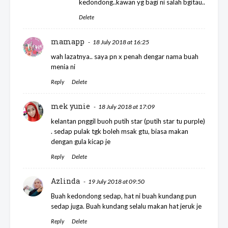
kedondong..kawan yg bagi ni salah bgitau..
Delete
mamapp
18 July 2018 at 16:25
wah lazatnya.. saya pn x penah dengar nama buah
menia ni
Reply
Delete
mek yunie
18 July 2018 at 17:09
kelantan pnggil buoh putih star (putih star tu purple)
. sedap pulak tgk boleh msak gtu, biasa makan
dengan gula kicap je
Reply
Delete
Azlinda
19 July 2018 at 09:50
Buah kedondong sedap, hat ni buah kundang pun
sedap juga. Buah kundang selalu makan hat jeruk je
Reply
Delete