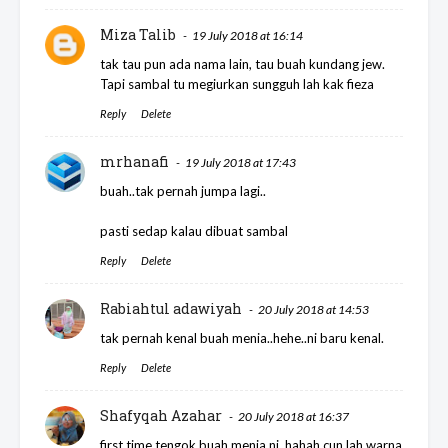
Miza Talib
19 July 2018 at 16:14
tak tau pun ada nama lain, tau buah kundang jew.
Tapi sambal tu megiurkan sungguh lah kak fieza
Reply
Delete
mrhanafi
19 July 2018 at 17:43
buah..tak pernah jumpa lagi..
pasti sedap kalau dibuat sambal
Reply
Delete
Rabiahtul adawiyah
20 July 2018 at 14:53
tak pernah kenal buah menia..hehe..ni baru kenal.
Reply
Delete
Shafyqah Azahar
20 July 2018 at 16:37
first time tengok buah menia ni, hahah cun lah warna