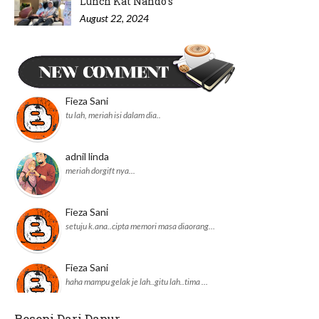
Lunch Kat Nando’s
August 22, 2024
Minum Petang di Nyonya Cendol IOI
Puchong
August 20, 2024
Fieza Sani
tu lah, meriah isi dalam dia..
adnil linda
meriah dorgift nya...
Fieza Sani
setuju k.ana..cipta memori masa diaorang…
Fieza Sani
haha mampu gelak je lah..gitu lah..tima …
Resepi Dari Dapur