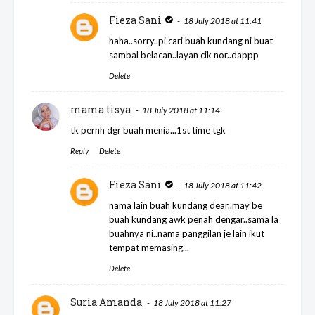
Fieza Sani
18 July 2018 at 11:41
haha..sorry..pi cari buah kundang ni buat
sambal belacan..layan cik nor..dappp
Delete
mama tisya
18 July 2018 at 11:14
tk pernh dgr buah menia...1st time tgk
Reply
Delete
Fieza Sani
18 July 2018 at 11:42
nama lain buah kundang dear..may be
buah kundang awk penah dengar..sama la
buahnya ni..nama panggilan je lain ikut
tempat memasing...
Delete
Suria Amanda
18 July 2018 at 11:27