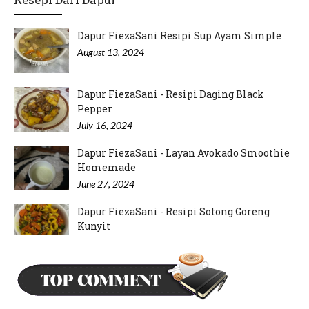
adnil linda
JKM daerah pun dah ikut perangai Pejabat…
Dapur FiezaSani Resipi Sup Ayam Simple
August 13, 2024
Dapur FiezaSani - Resipi Daging Black
Pepper
July 16, 2024
Dapur FiezaSani - Layan Avokado Smoothie
Homemade
June 27, 2024
Dapur FiezaSani - Resipi Sotong Goreng
Kunyit
June 15, 2024
Dapur FiezaSani - Resipi Hati Ayam Goreng
Kunyit
May 23, 2024