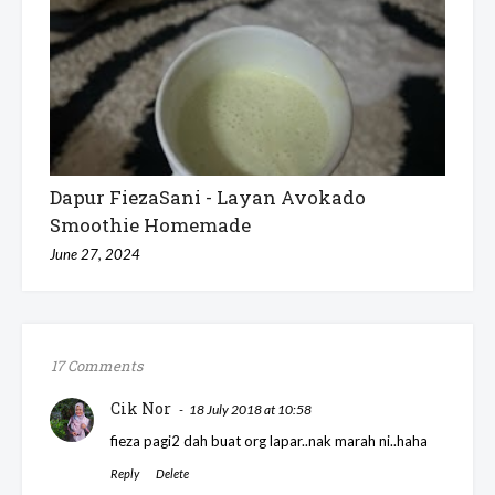
Dapur FiezaSani - Layan Avokado
Smoothie Homemade
June 27, 2024
17 Comments
Cik Nor
18 July 2018 at 10:58
fieza pagi2 dah buat org lapar..nak marah ni..haha
Reply
Delete