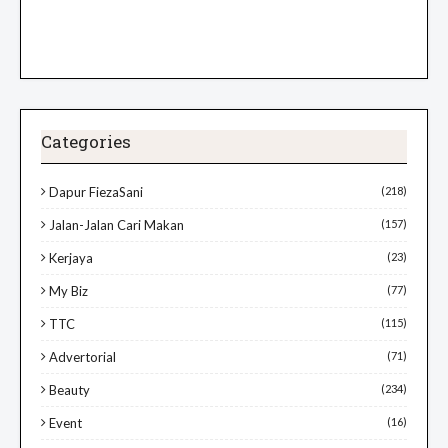
Categories
Dapur FiezaSani
(218)
Jalan-Jalan Cari Makan
(157)
Kerjaya
(23)
My Biz
(77)
TTC
(115)
Advertorial
(71)
Beauty
(234)
Event
(16)