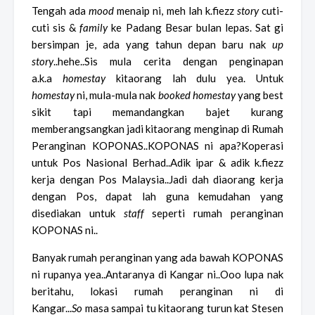
Tengah ada
mood
menaip ni, meh lah k.fiezz
story
cuti-
cuti sis &
family
ke Padang Besar bulan lepas. Sat gi
bersimpan je, ada yang tahun depan baru nak
up
story
..hehe..Sis mula cerita dengan penginapan
a.k.a
homestay
kitaorang lah dulu yea. Untuk
homestay
ni, mula-mula nak
booked
homestay
yang best
sikit tapi memandangkan bajet kurang
memberangsangkan jadi kitaorang menginap di Rumah
Peranginan KOPONAS..KOPONAS ni apa?Koperasi
untuk Pos Nasional Berhad..Adik ipar & adik k.fiezz
kerja dengan Pos Malaysia..Jadi dah diaorang kerja
dengan Pos, dapat lah guna kemudahan yang
disediakan untuk
staff
seperti rumah peranginan
KOPONAS ni..
Banyak rumah peranginan yang ada bawah KOPONAS
ni rupanya yea..Antaranya di Kangar ni..Ooo lupa nak
beritahu, lokasi rumah peranginan ni di
Kangar...
So
masa sampai tu kitaorang turun kat Stesen