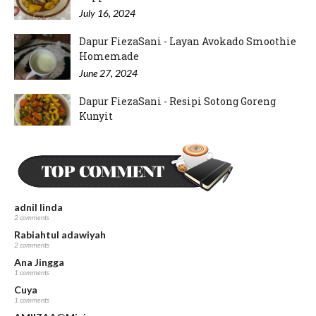
July 16, 2024
Dapur FiezaSani - Layan Avokado Smoothie
Homemade
June 27, 2024
Dapur FiezaSani - Resipi Sotong Goreng
Kunyit
June 15, 2024
Dapur FiezaSani - Resipi Hati Ayam Goreng
Kunyit
May 23, 2024
adnil linda
2 comments
Rabiahtul adawiyah
2 comments
Ana Jingga
1 comments
Cuya
1 comments