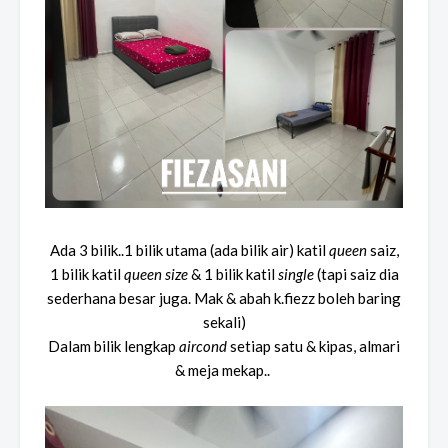
Ada 3 bilik..1 bilik utama (ada bilik air) katil
queen
saiz,
1 bilik katil
queen size
& 1 bilik katil
single
(tapi saiz dia
sederhana besar juga. Mak & abah k.fiezz boleh baring
sekali)
Dalam bilik lengkap
aircond
setiap satu & kipas, almari
& meja mekap..