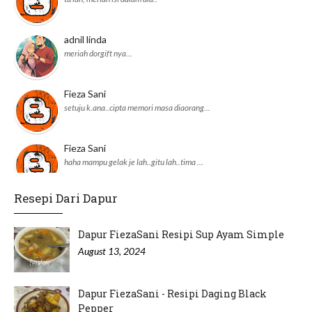
adnil linda
meriah dorgift nya...
Fieza Sani
setuju k.ana..cipta memori masa diaorang…
Fieza Sani
haha mampu gelak je lah..gitu lah..tima …
Resepi Dari Dapur
adnil linda
JKM daerah pun dah ikut perangai Pejabat…
Dapur FiezaSani Resipi Sup Ayam Simple
August 13, 2024
Dapur FiezaSani - Resipi Daging Black
Pepper