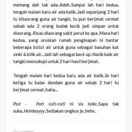
memang dah tak ada..Adeh..Sampai lah hari kedua,
tengah malam baru air ada balik..Jadi sepanjang 2 hari
tu kitaorang guna air tangki, tu pun berjimat cermat
sebab ada 2 orang budak kecik jadi simpan untuk
diaorang..Risau diaorang sakit perut ke apa..Masa hari
kedua, yang uruskan rumah penginapan ni hantar
beberapa botol air untuk guna sebagai basuhan kat
sinki & bilik air...Jadi lah sebagai
back up
..Nasib baik air
tangki mencukupi untuk 2 hari hasil berjimat..
Tengah malam hari kedua baru ada air balik..
So
hari
ketiga tu balas dendam guna air sebab 2 hari tu
berjimat cermat..haha...
Psst
-
Part
cuti-cuti ni sis
loike
..Sapa tak
suka..
Holidayyyy
..Sediakan ongkos je..hehe..
vacation