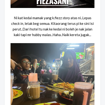
Ni kat kedai mamak yang k.fiezz
story
atas ni..Lepas
check in
, letak beg semua. Kitaorang terus pi ke sini isi
perut..Dari hotel tu nak ke kedai ni boleh je nak jalan
kaki tapi mr hubby malas..Haha..Naik kereta jugak...