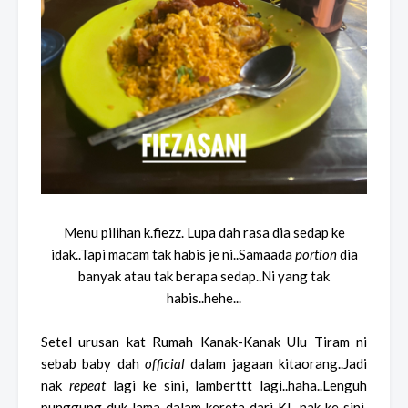
Menu pilihan k.fiezz. Lupa dah rasa dia sedap ke
idak..Tapi macam tak habis je ni..Samaada
portion
dia
banyak atau tak berapa sedap..Ni yang tak
habis..hehe...
Setel urusan kat Rumah Kanak-Kanak Ulu Tiram ni
sebab baby dah
official
dalam jagaan kitaorang..Jadi
nak
repeat
lagi ke sini, lamberttt lagi..haha..Lenguh
punggung duk lama dalam kereta dari KL nak ke sini,