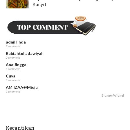
Kunyit
June 15, 2024
Dapur FiezaSani - Resipi Hati Ayam Goreng
Kunyit
May 23, 2024
adnil linda
2 comments
Rabiahtul adawiyah
2 comments
Ana Jingga
1 comments
Cuya
1 comments
AMIIZAA@Mieja
1 comments
BloggerWidget
Kecantikan