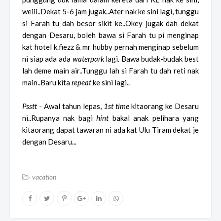
weiii..Dekat 5-6 jam jugak..Ater nak ke sini lagi, tunggu
si Farah tu dah besor sikit ke..Okey jugak dah dekat
dengan Desaru, boleh bawa si Farah tu pi menginap
kat hotel k.fiezz & mr hubby pernah menginap sebelum
ni siap ada ada
waterpark
lagi. Bawa budak-budak best
lah deme main air..Tunggu lah si Farah tu dah reti nak
main..Baru kita
repeat
ke sini lagi..
Psstt
- Awal tahun lepas,
1st time
kitaorang ke Desaru
ni..Rupanya nak bagi
hint
bakal anak pelihara yang
kitaorang dapat tawaran ni ada kat Ulu Tiram dekat je
dengan Desaru...
vacation