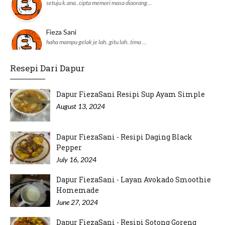
setuju k.ana..cipta memori masa diaorang…
Fieza Sani
haha mampu gelak je lah..gitu lah..tima …
Resepi Dari Dapur
adnil linda
JKM daerah pun dah ikut perangai Pejabat…
Dapur FiezaSani Resipi Sup Ayam Simple
August 13, 2024
Dapur FiezaSani - Resipi Daging Black
Pepper
July 16, 2024
Dapur FiezaSani - Layan Avokado Smoothie
Homemade
June 27, 2024
Dapur FiezaSani - Resipi Sotong Goreng