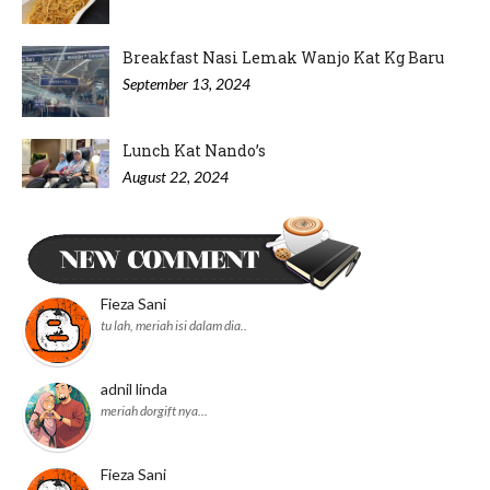
Breakfast Nasi Lemak Wanjo Kat Kg Baru
September 13, 2024
Lunch Kat Nando’s
August 22, 2024
Minum Petang di Nyonya Cendol IOI
Puchong
August 20, 2024
Fieza Sani
tu lah, meriah isi dalam dia..
adnil linda
meriah dorgift nya...
Fieza Sani