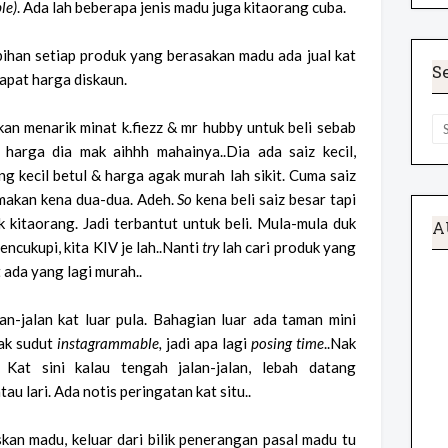
le)
. Ada lah beberapa jenis madu juga kitaorang cuba.
bihan setiap produk yang berasakan madu ada jual kat
S
dapat harga diskaun.
an menarik minat k.fiezz & mr hubby untuk beli sebab
 harga dia mak aihhh mahainya..Dia ada saiz kecil,
g kecil betul & harga agak murah lah sikit. Cuma saiz
 makan kena dua-dua. Adeh.
So
kena beli saiz besar tapi
 kitaorang. Jadi terbantut untuk beli. Mula-mula duk
A
mencukupi, kita KIV je lah..Nanti
try
lah cari produk yang
 ada yang lagi murah..
an-jalan kat luar pula. Bahagian luar ada taman mini
yak sudut
instagrammable,
jadi apa lagi
posing time
..Nak
Kat sini kalau tengah jalan-jalan, lebah datang
u lari. Ada notis peringatan kat situ..
kan madu, keluar dari bilik penerangan pasal madu tu