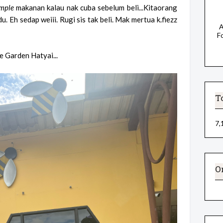
mple
makanan kalau nak cuba sebelum beli...Kitaorang
 Eh sedap weiii. Rugi sis tak beli. Mak mertua k.fiezz
A
F
ee Garden Hatyai...
T
7,
O