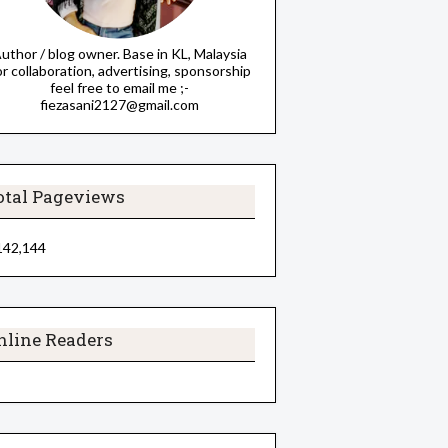
uthor / blog owner. Base in KL, Malaysia
or collaboration, advertising, sponsorship
feel free to email me ;-
fiezasani2127@gmail.com
otal Pageviews
142,144
nline Readers