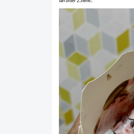
lah
order
2..hehe..