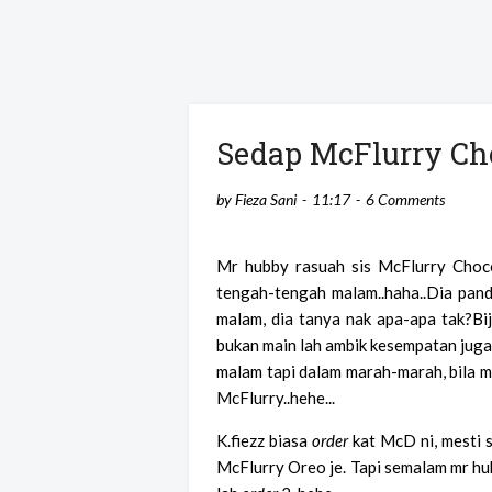
Sedap McFlurry Ch
by
Fieza Sani
11:17
6 Comments
Mr hubby rasuah sis McFlurry Choc
tengah-tengah malam..haha..Dia panda
malam, dia tanya nak apa-apa tak?Bij
bukan main lah ambik kesempatan jug
malam tapi dalam marah-marah, bila m
McFlurry..hehe...
K.fiezz biasa
order
kat McD ni, mesti s
McFlurry Oreo je. Tapi semalam mr h