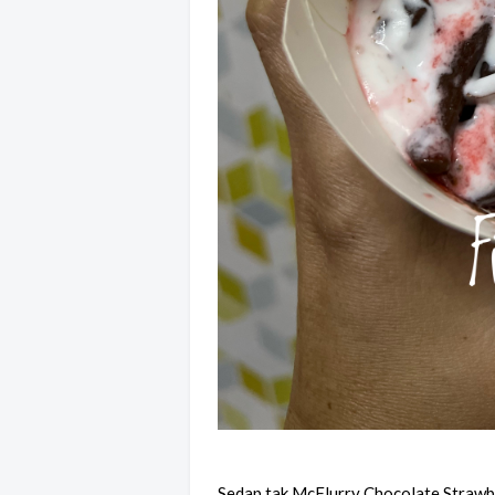
Sedap tak McFlurry Chocolate Strawb