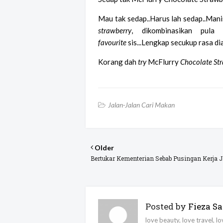
Mau tak sedap..Harus lah sedap..Manis
strawberry
, dikombinasikan pula
favourite
sis...Lengkap secukup rasa dia
Korang dah
try
McFlurry
Chocolate St
Jalan-Jalan Cari Makan
Older
Bertukar Kementerian Sebab Pusingan Kerja 
Posted by
Fieza Sa
love beauty, love travel, l