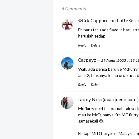
6 Comments
✿Cik Cappuccino Latte ✿
Eh baru tahu ada flavour baru str
haruslah sedap
Reply
Delete
Carneyz
29 August 2023 at 13:1
Wah, ada perisa baru ye Mcflurry
anak2, biasanya kalau order utk
Reply
Delete
fanny Nila (dcatqueen.com)
Mc flurry mcd tak pernah tak sed
mau ke McD, hanya Krn MC flurry 
samasekali 😄.
Eh tapi McD burger di Malaysia ma