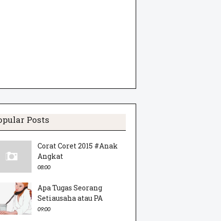
opular Posts
Corat Coret 2015 #Anak
Angkat
08:00
Apa Tugas Seorang
Setiausaha atau PA
09:00