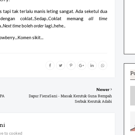
 tapi tak terlalu manis leting sangat. Ada seketul dua
 dengan coklat..Sedap..Coklat memang
all time
..
Next time
boleh
order
lagi..hehe..
rawberry
...Komen sikit...
P
Newer
JPA
Dapur FiezaSani - Masak Kerutuk Guna Rempah
Serbuk Kerutuk Adabi
ni
ove to cooked