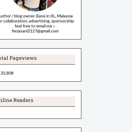
uthor / blog owner. Base in KL, Malaysia
or collaboration, advertising, sponsorship
feel free to email me ;-
fiezasani2127@gmail.com
otal Pageviews
135,808
nline Readers