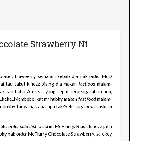
ocolate Strawberry Ni
olate Strawberry semalam sebab dia nak
order
McD
i tau takut k.fiezz bising dia makan
fastfood
malam-
ak tau..haha..Ater sis yang cepat terpengaruh ni pun,
a..hehe..Membebel kat mr hubby makan
fast food
malam-
r hubby tanya nak apa-apa tak?Selit juga
order
aiskrim
elit
order
side dish
aiskrim McFlurry. Biasa k.fiezz pilih
ubby nak
order
McFlurry Chocolate Strawberry
,
so
okey