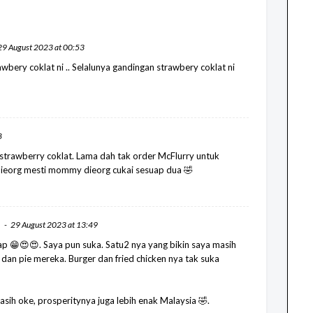
29 August 2023 at 00:53
awbery coklat ni .. Selalunya gandingan strawbery coklat ni
8
 strawberry coklat. Lama dah tak order McFlurry untuk
 dieorg mesti mommy dieorg cukai sesuap dua 🤣
29 August 2023 at 13:49
ap 😁😍😍. Saya pun suka. Satu2 nya yang bikin saya masih
dan pie mereka. Burger dan fried chicken nya tak suka
sih oke, prosperitynya juga lebih enak Malaysia 🤣.