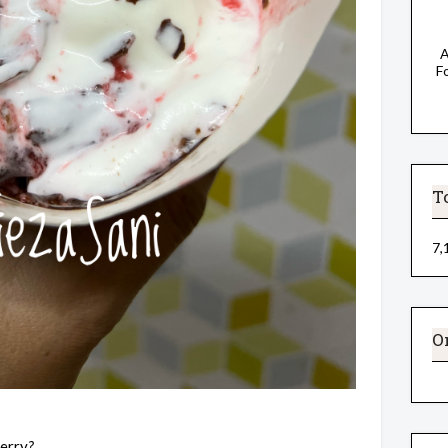
A
F
T
7,
O
erry
?