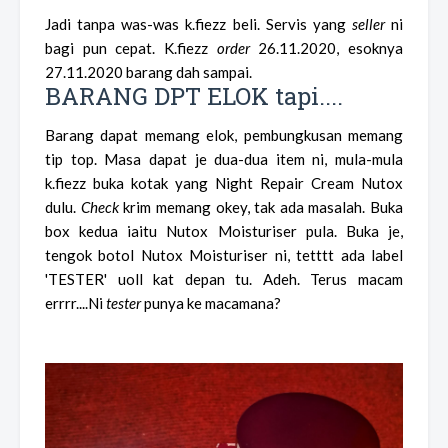
Jadi tanpa was-was k.fiezz beli. Servis yang
seller
ni
bagi pun cepat. K.fiezz
order
26.11.2020, esoknya
27.11.2020 barang dah sampai.
BARANG DPT ELOK tapi....
Barang dapat memang elok, pembungkusan memang
tip top. Masa dapat je dua-dua item ni, mula-mula
k.fiezz buka kotak yang Night Repair Cream Nutox
dulu.
Check
krim memang okey, tak ada masalah. Buka
box kedua iaitu Nutox Moisturiser pula. Buka je,
tengok botol Nutox Moisturiser
ni, tetttt ada label
'TESTER' uoll kat depan tu. Adeh. Terus macam
errrr....Ni
tester
punya ke macamana?