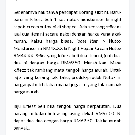
Sebenarnya nak tanya pendapat korang sikit ni. Baru-
baru ni k.fiezz beli 1 set nutox moisturiser & night
repair cream nutox ni di shopee.. Ada seorang
seller
ni,
jual dua item ni secara pakej dengan harga yang agak
murah. Kalau harga biasa,
loose item
> Nutox
Moisturiser ni RM4X.XX & Night Repair Cream Nutox
RM4X.XX.
Seller
yang k.fiezz beli dua item ni, jual dua-
dua ni dengan harga RM69.50. Murah kan. Mana
k.fiezz tak rambang mata tengok harga murah. Untuk
info
yang korang tak tahu, produk-produk Nutox ni
harganya boleh tahan mahal juga. Tu yang bila nampak
harga murah,
laju k.fiezz beli bila tengok harga berpatutan. Dua
barang ni kalau beli asing-asing dekat RM9x.00. Ni
dapat dua-dua dengan harga RM69.50. Tak ke murah
banyak..