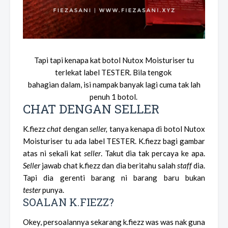
Tapi tapi kenapa kat botol Nutox Moisturiser
tu
terlekat label TESTER. Bila tengok
bahagian dalam, isi nampak banyak lagi cuma tak lah
penuh 1 botol.
CHAT DENGAN SELLER
K.fiezz
chat
dengan
seller,
tanya kenapa di botol Nutox
Moisturiser
tu ada label TESTER. K.fiezz bagi gambar
atas ni sekali kat
seller
. Takut dia tak percaya ke apa.
Seller
jawab chat k.fiezz dan dia beritahu salah
staff
dia.
Tapi dia gerenti barang ni barang baru bukan
tester
punya.
SOALAN K.FIEZZ?
Okey, persoalannya sekarang k.fiezz was was nak guna