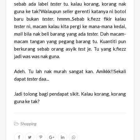
sebab ada label
tester
tu. kalau korang, korang nak
guna ke tak?Walaupun
seller
gerenti katanya ni botol
baru bukan
tester
. hmmm..Sebab k.fiezz fikir kalau
tester
ni, macam kalau kita pergi ke mana-mana kedai,
mall
bila nak beli barang yang ada
tester.
Dah macam-
macam tangan yang pegang barang tu. Kuantiti pun
berkurang sebab orang asyik
test
je. Tu yang k.fiezz
jadi was was nak guna.
Adeh. Tu lah nak murah sangat kan. Amikkk!!Sekali
dapat
tester
daa...
Jadi tolong bagi pendapat sikit. Kalau korang, korang
guna ke tak?
Shopping