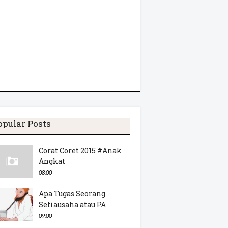
opular Posts
Corat Coret 2015 #Anak
Angkat
08:00
Apa Tugas Seorang
Setiausaha atau PA
09:00