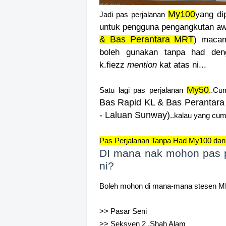
My100
yang di
Jadi pas perjalanan
untuk pengguna pengangkutan a
& Bas Perantara MRT
) macam
boleh gunakan tanpa had den
k.fiezz
mention
kat atas ni...
My50
Satu lagi pas perjalanan
..C
Bas Rapid KL & Bas Perantara
- Laluan Sunway)
..kalau yang cum
Pas Perjalanan Tanpa Had My100 dan 
DI mana nak mohon pas 
ni?
Boleh mohon di mana-mana stesen MRT,
>> Pasar Seni
>> Seksyen 2 ,Shah Alam