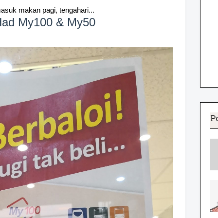
asuk makan pagi, tengahari...
 Had My100 & My50
P