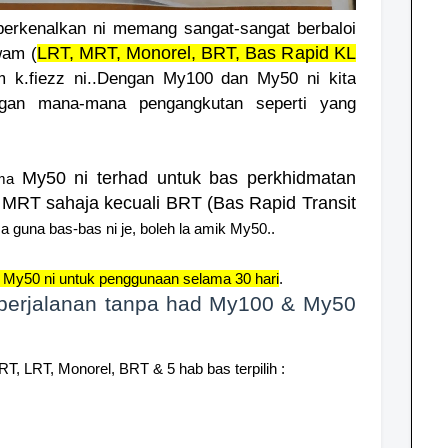
perkenalkan ni memang sangat-sangat berbaloi
LRT, MRT, Monorel, BRT, Bas Rapid KL
wam (
 k.fiezz ni..
Dengan My100 dan My50 ni kita
gan mana-mana pengangkutan seperti yang
My50 ni terhad untuk bas perkhidmatan
uma
 MRT sahaja kecuali BRT (Bas Rapid Transit
a guna bas-bas ni je, boleh la amik My50..
My50 ni untuk penggunaan selama 30 hari
.
perjalanan tanpa had My100 & My50
 LRT, Monorel, BRT & 5 hab bas terpilih :