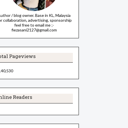
uthor / blog owner. Base in KL, Malaysia
or collaboration, advertising, sponsorship
feel free to email me ;-
fiezasani2127@gmail.com
otal Pageviews
140,530
nline Readers