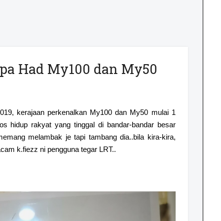
npa Had My100 dan My50
 2019, kerajaan perkenalkan My100 dan My50 mulai 1
s hidup rakyat yang tinggal di bandar-bandar besar
ang melambak je tapi tambang dia..bila kira-kira,
acam k.fiezz ni pengguna tegar LRT..