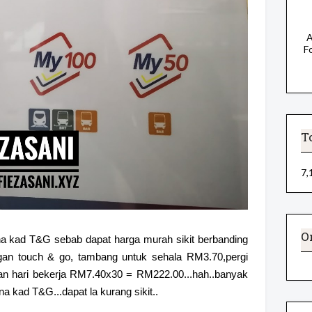
A
F
T
7,
O
a kad T&G sebab dapat harga murah sikit berbanding
Dengan touch & go, tambang untuk sehala RM3.70,pergi
aran hari bekerja RM7.40x30 = RM222.00...hah..banyak
a kad T&G...dapat la kurang sikit..