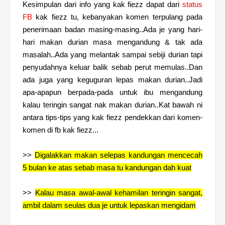
Kesimpulan dari info yang kak fiezz dapat dari
status
FB
kak fiezz tu, kebanyakan komen terpulang pada
penerimaan badan masing-masing..Ada je yang hari-
hari makan durian masa mengandung & tak ada
masalah..Ada yang melantak sampai sebiji durian tapi
penyudahnya keluar balik sebab perut memulas..Dan
ada juga yang keguguran lepas makan durian..Jadi
apa-apapun berpada-pada untuk ibu mengandung
kalau teringin sangat nak makan durian..Kat bawah ni
antara tips-tips yang kak fiezz pendekkan dari komen-
komen di fb kak fiezz...
>>
Digalakkan makan selepas kandungan mencecah
5 bulan ke atas sebab masa tu kandungan dah kuat
>>
Kalau masa awal-awal kehamilan teringin sangat,
ambil dalam seulas dua je untuk lepaskan mengidam