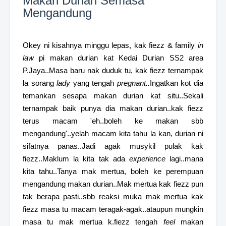
Makan Durian Semasa
Mengandung
Okey ni kisahnya minggu lepas, kak fiezz & family
in
law
pi makan durian kat Kedai Durian SS2 area
P.Jaya..Masa baru nak duduk tu, kak fiezz ternampak
la sorang
lady
yang tengah
pregnant..
Ingatkan kot dia
temankan sesapa makan durian kat situ..Sekali
ternampak baik punya dia makan durian..kak fiezz
terus macam 'eh..boleh ke makan sbb
mengandung'..yelah macam kita tahu la kan, durian ni
sifatnya panas..Jadi agak musykil pulak kak
fiezz..Maklum la kita tak ada
experience
lagi..mana
kita tahu..Tanya mak mertua, boleh ke perempuan
mengandung makan durian..Mak mertua kak fiezz pun
tak berapa pasti..sbb reaksi muka mak mertua kak
fiezz masa tu macam teragak-agak..ataupun mungkin
masa tu mak mertua k.fiezz tengah
feel
makan