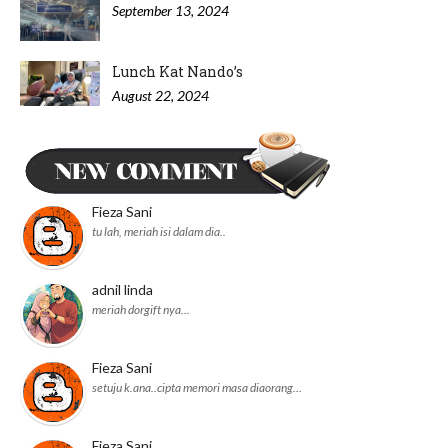
September 13, 2024
Lunch Kat Nando’s
August 22, 2024
Minum Petang di Nyonya Cendol IOI
Puchong
August 20, 2024
Fieza Sani
tu lah, meriah isi dalam dia..
adnil linda
meriah dorgift nya...
Fieza Sani
setuju k.ana..cipta memori masa diaorang…
Fieza Sani