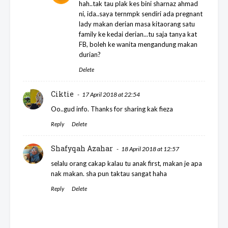
hah..tak tau plak kes bini sharnaz ahmad
ni, ida..saya ternmpk sendiri ada pregnant
lady makan derian masa kitaorang satu
family ke kedai derian...tu saja tanya kat
FB, boleh ke wanita mengandung makan
durian?
Delete
Ciktie
17 April 2018 at 22:54
Oo..gud info. Thanks for sharing kak fieza
Reply
Delete
Shafyqah Azahar
18 April 2018 at 12:57
selalu orang cakap kalau tu anak first, makan je apa
nak makan. sha pun taktau sangat haha
Reply
Delete