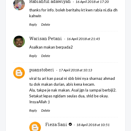
Rabiahtul adawiyah
16 April 2018 at 17:20
thanks for info. boleh beritahu kt kwn rabia ni.dia dh
kahwin
Reply
Delete
Warisan Petani
16 April 2018 at 21:45
Asalkan makan berpada2
Reply
Delete
puanstoberi
17 April 2018 at 10:13
viral tu ari kan pasal ni sbb bini nya sharnaz ahmad
tu dok makan durian, abis kena kecam.
Ala, takpe je nak makan. Asal jgn la sampai berbiji2.
Setakat lepas ngidam seulas dua, shld be okay.
InsyaAllah :)
Reply
Delete
Fieza Sani
18 April 2018 at 10:51