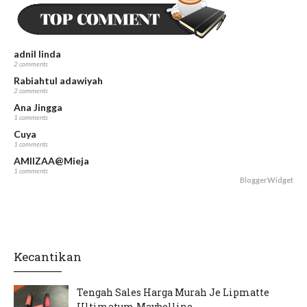
Dapur FiezaSani - Resipi Hati Ayam Goreng
Kunyit
May 23, 2024
adnil linda
2 comments
Rabiahtul adawiyah
2 comments
Ana Jingga
1 comments
Cuya
1 comments
AMIIZAA@Mieja
1 comments
BloggerWidget
Kecantikan
Tengah Sales Harga Murah Je Lipmatte
Ultimatum Maybelline