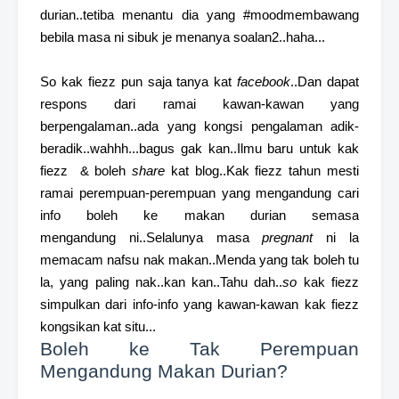
durian..tetiba menantu dia yang #moodmembawang
bebila masa ni sibuk je menanya soalan2..haha...
So kak fiezz pun saja tanya kat
facebook
..Dan dapat
respons dari ramai kawan-kawan yang
berpengalaman..ada yang kongsi pengalaman adik-
beradik..wahhh...bagus gak kan..Ilmu baru untuk kak
fiezz & boleh
share
kat blog..Kak fiezz tahun mesti
ramai perempuan-perempuan yang mengandung cari
info boleh ke makan durian semasa
mengandung ni..Selalunya masa
pregnant
ni la
memacam nafsu nak makan..Menda yang tak boleh tu
la, yang paling nak..kan kan..Tahu dah..
so
kak fiezz
simpulkan dari info-info yang kawan-kawan kak fiezz
kongsikan kat situ...
Boleh ke Tak Perempuan
Mengandung Makan Durian?