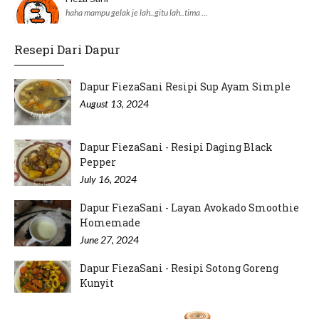
haha mampu gelak je lah..gitu lah..tima …
Resepi Dari Dapur
adnil linda
JKM daerah pun dah ikut perangai Pejabat…
Dapur FiezaSani Resipi Sup Ayam Simple
August 13, 2024
Dapur FiezaSani - Resipi Daging Black
Pepper
July 16, 2024
Dapur FiezaSani - Layan Avokado Smoothie
Homemade
June 27, 2024
Dapur FiezaSani - Resipi Sotong Goreng
Kunyit
June 15, 2024