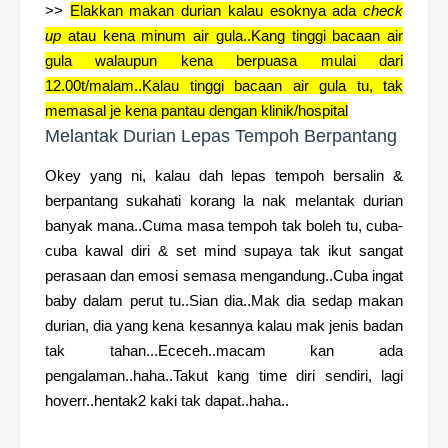
>>
Elakkan makan durian kalau esoknya ada
check
up
atau kena minum air gula..Kang tinggi bacaan air
gula walaupun kena berpuasa mulai dari
12.00t/malam..Kalau tinggi bacaan air gula tu, tak
memasal je kena pantau dengan klinik/hospital
Melantak Durian Lepas Tempoh Berpantang
Okey yang ni, kalau dah lepas tempoh bersalin &
berpantang sukahati korang la nak melantak durian
banyak mana..Cuma masa tempoh tak boleh tu, cuba-
cuba kawal diri & set mind supaya tak ikut sangat
perasaan dan emosi semasa mengandung..Cuba ingat
baby dalam perut tu..Sian dia..Mak dia sedap makan
durian, dia yang kena kesannya kalau mak jenis badan
tak tahan...Ececeh..macam kan ada
pengalaman..haha..Takut kang time diri sendiri, lagi
hoverr..hentak2 kaki tak dapat..haha..