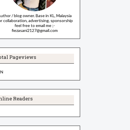
uthor / blog owner. Base in KL, Malaysia
or collaboration, advertising, sponsorship
feel free to email me ;-
fiezasani2127@gmail.com
otal Pageviews
aN
nline Readers