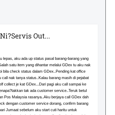
i?Servis Out...
u lepas, aku ada up status pasal barang-barang yang
Salah satu item yang dihantar melalui GDex tu aku nak
pi bila check status dalam GDex..Pending kat office
u call nak tanya status..Kalau barang masih di pejabat
f collect je kat GDex...Dari pagi aku call sampai ke
apa?takkan tak ada customer service..Teruk betul
an Pos Malaysia rasanya..Aku berjaya call GDex dah
eck dengan customer service dorang, confirm barang
ari Jumaat sebelum aku start cuti haritu untuk