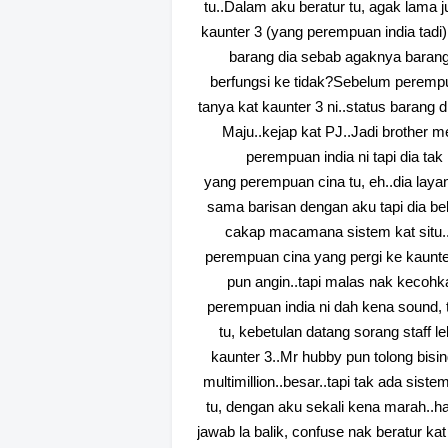
tu..Dalam aku beratur tu, agak lama 
kaunter 3 (yang perempuan india tadi)
barang dia sebab agaknya barang d
berfungsi ke tidak?Sebelum perempu
tanya kat kaunter 3 ni..status baran
Maju..kejap kat PJ..Jadi brother m
perempuan india ni tapi dia tak 
yang
perempuan
cina tu, eh..dia lay
sama barisan dengan aku tapi dia bel
cakap macamana sistem kat situ..D
perempuan cina yang pergi ke kaunter 
pun angin..tapi malas nak kecohka
perempuan india ni dah kena sound, 
tu, kebetulan datang sorang staff le
kaunter 3..Mr hubby pun tolong bisi
multimillion..besar..tapi tak ada sis
tu, dengan aku sekali kena marah..ha
jawab la balik, confuse nak beratur kat 