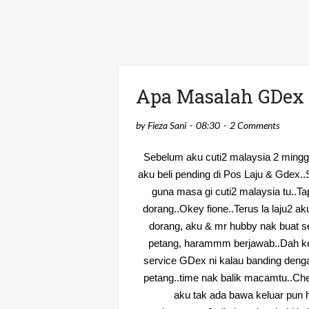
Apa Masalah GDex N
by
Fieza Sani
08:30
2 Comments
Sebelum aku cuti2 malaysia 2 mingg
aku beli pending di Pos Laju & Gdex..
guna masa gi cuti2 malaysia tu..Ta
dorang..Okey fione..Terus la laju2 ak
dorang, aku & mr hubby nak buat sel
petang, harammm berjawab..Dah ken
service GDex ni kalau banding deng
petang..time nak balik macamtu..Ch
aku tak ada bawa keluar pun h