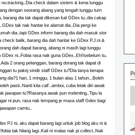
gi no.tracking..Dia check dalam sistem & kena tunggu
bang dengan seorang abang yang tengah tunggu turn
, barang dia tak dapat dikesan kat GDex tu..dia cakap
.GDex tak nak hantar ke alamat dia..Dia pergi ke
ah dia..tapi GDex inform barang dia dah masuk stor
dia check balik, barang dia dah hantar ke GDex P.J.ni &
aorang dah dapat barang, abang ni masih lagi tunggu
h GDex ni..Fobia rasa nak guna GDex..Eh!!sebelum tu,
..Ada 2 orang pelanggan, barang dorang tak dapat di
ggan tu pakej sindir staff GDex tu?Dia tanya berapa
P
ng dia?1 hari, 1 minggu, 1 bulan atau 1 tahun...Boleh
oleh pasti..Nanti kita call'..amboi, cuba letak diri awak
tak jawapan tu?Rasanya awak pun melenting..Tipu la
gar ni pun, rasa nak lempang je masa staff Gdex bagi
jawapan camtu..
ex PJ ni, aku dapat barang lagi untuk job blog aku ni &
bia tak hilang lagi..Kali ni malas nak pi collect..Nak