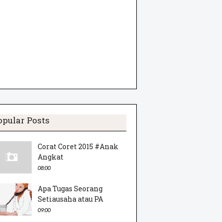
opular Posts
Corat Coret 2015 #Anak
Angkat
08:00
Apa Tugas Seorang
Setiausaha atau PA
09:00