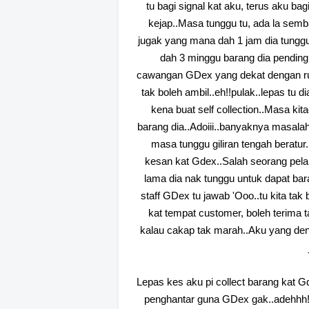
tu bagi signal kat aku, terus aku ba
kejap..Masa tunggu tu, ada la sem
jugak yang mana dah 1 jam dia tunggu
dah 3 minggu barang dia pending.
cawangan GDex yang dekat dengan rum
tak boleh ambil..eh!!pulak..lepas tu 
kena buat self collection..Masa kit
barang dia..Adoiii..banyaknya masala
masa tunggu giliran tengah beratur
kesan kat Gdex..Salah seorang pelan
lama dia nak tunggu untuk dapat bara
staff GDex tu jawab 'Ooo..tu kita tak b
kat tempat customer, boleh terima 
kalau cakap tak marah..Aku yang den
Lepas kes aku pi collect barang kat Gd
penghantar guna GDex gak..adehhh!!fo