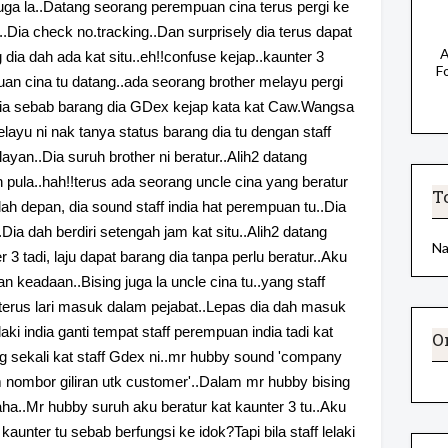
juga la..Datang seorang perempuan cina terus pergi ke
..Dia check no.tracking..Dan surprisely dia terus dapat
A
ia dah ada kat situ..eh!!confuse kejap..kaunter 3
F
an cina tu datang..ada seorang brother melayu pergi
g dia sebab barang dia GDex kejap kata kat Caw.Wangsa
elayu ni nak tanya status barang dia tu dengan staff
layan..Dia suruh brother ni beratur..Alih2 datang
an pula..hah!!terus ada seorang uncle cina yang beratur
T
ah depan, dia sound staff india hat perempuan tu..Dia
ia dah berdiri setengah jam kat situ..Alih2 datang
N
3 tadi, laju dapat barang dia tanpa perlu beratur..Aku
n keadaan..Bising juga la uncle cina tu..yang staff
terus lari masuk dalam pejabat..Lepas dia dah masuk
laki india ganti tempat staff perempuan india tadi kat
O
ng sekali kat staff Gdex ni..mr hubby sound 'company
tem nombor giliran utk customer'..Dalam mr hubby bising
ha..Mr hubby suruh aku beratur kat kaunter 3 tu..Aku
kaunter tu sebab berfungsi ke idok?Tapi bila staff lelaki