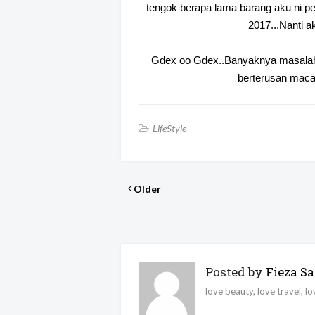
tengok berapa lama barang aku ni pe
2017...Nanti ak
Gdex oo Gdex..Banyaknya masalah u
berterusan macam
LifeStyle
Older
Posted by
Fieza Sa
love beauty, love travel, l