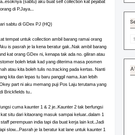
a..esoknya (sabtu) aku buat self collection kat pejabat
orang di P.Jaya...
S
hari sabtu di GDex PJ (HQ)
t tempat untuk collection ambil barang ramai orang
Aku is pasrah je la kena beratur gak..Nak ambil barang
nd kat orang GDex ni, kenapa tak ada no. giliran atau
ustomer boleh letak kad yang diterima masa posmen
A
mah atau kita boleh tulis no.tracking pada kertas. Nanti
ang kita dan lepas tu baru panggil nama..kan lebih
..Okey part ni aku memang puji Pos Laju terutama yang
di Brickfields tu..
ungsi cuma kaunter 1 & 2 je..Kaunter 2 tak berfungsi
at situ dari kitaorang masuk sampai keluar..dalam 1
staff perempuan india tapi dia buat kerja lain kot..Jadi
api slow...Pasrah je la beratur kat lane untuk kaunter 1