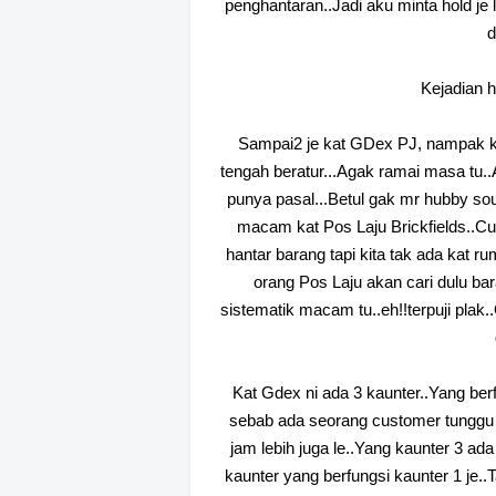
penghantaran..Jadi aku minta hold je l
d
Kejadian 
Sampai2 je kat GDex PJ, nampak ka
tengah beratur...Agak ramai masa tu..
punya pasal...Betul gak mr hubby sou
macam kat Pos Laju Brickfields..C
hantar barang tapi kita tak ada kat ru
orang Pos Laju akan cari dulu bar
sistematik macam tu..eh!!terpuji plak
Kat Gdex ni ada 3 kaunter..Yang berf
sebab ada seorang customer tunggu k
jam lebih juga le..Yang kaunter 3 ada 
kaunter yang berfungsi kaunter 1 je..T